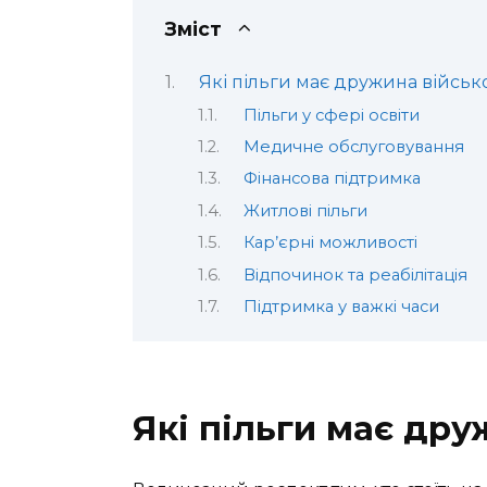
Зміст
Які пільги має дружина військ
Пільги у сфері освіти
Медичне обслуговування
Фінансова підтримка
Житлові пільги
Кар’єрні можливості
Відпочинок та реабілітація
Підтримка у важкі часи
Які пільги має дру