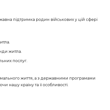
жавна підтримка родин військових у цій сфері
итла.
нди житла.
льних послуг.
ормального життя, а з державними програмами
чи нашу країну та її особливості.