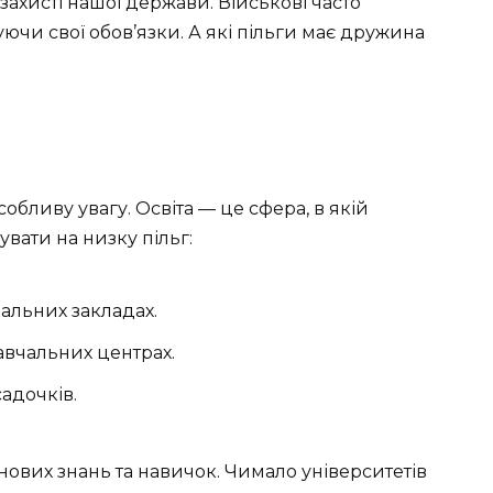
 захисті нашої держави. Військові часто
ючи свої обов’язки. А які пільги має дружина
обливу увагу. Освіта — це сфера, в якій
вати на низку пільг:
альних закладах.
авчальних центрах.
адочків.
нових знань та навичок. Чимало університетів