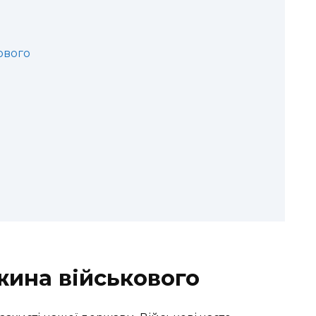
ового
жина військового