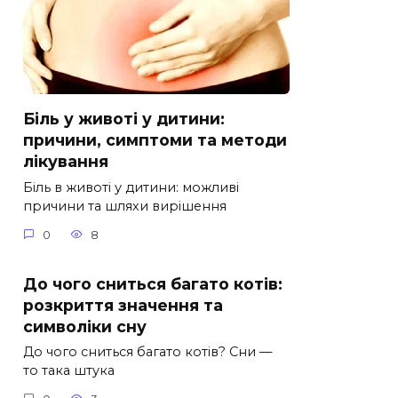
Біль у животі у дитини:
причини, симптоми та методи
лікування
Біль в животі у дитини: можливі
причини та шляхи вирішення
0
8
До чого сниться багато котів:
розкриття значення та
символіки сну
До чого сниться багато котів? Сни —
то така штука