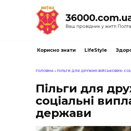
Перейти
до
36000.com.u
вмісту
Ваш провідник у житті Полт
Корисно знати
LifeStyle
Здоро
ГОЛОВНА
»
ПІЛЬГИ ДЛЯ ДРУЖИН ВІЙСЬКОВИХ: СО
Пільги для дру
соціальні випл
держави