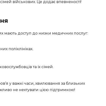
імей військових. Це додає впевненості!
ння
их мають доступ до низки медичних послуг:
их поліклініках.
ковослужбовців та їх сімей.
в’я у важкі часи, хвилювання за близьких
ажливо не нехтувати цією підтримкою!