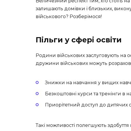
Величезний респект тим, хто стоїть на
залишають домівки і близьких, викону
військового? Розберімося!
Пільги у сфері освіти
Родини військових заслуговують на ос
дружини військових можуть розрахову
Знижки на навчання у вищих навч
Безкоштовні курси та тренінги в н
Приорітетний доступ до дитячих с
Такі можливості полегшують здобуття 