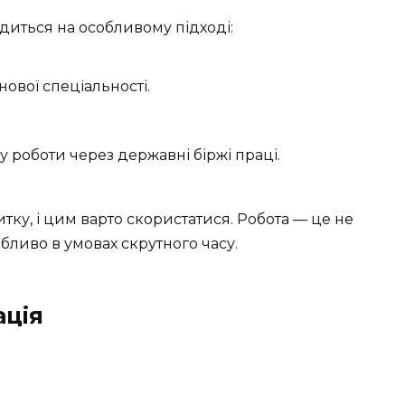
иться на особливому підході:
ової спеціальності.
 роботи через державні біржі праці.
тку, і цим варто скористатися. Робота — це не
собливо в умовах скрутного часу.
ація