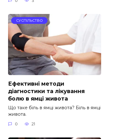
0
3
СУСПІЛЬСТВО
Ефективні методи
діагностики та лікування
болю в ямці живота
Що таке біль в ямці живота? Біль в ямці
живота.
0
21