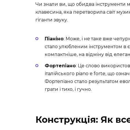
Чи знали ви, що обидва інструменти м
клавесина, яка перетворила світ музик
гіганти звуку.
Піаніно
: Може, і не таке вже чепур
стало улюбленим інструментом в 
компактніше, на відміну від елега
Фортепіано
: Це слово використов
італійського piano e forte, що озна
Фортепіано стало результатом ево
грати і тихо, і гучно.
Конструкція: Як в