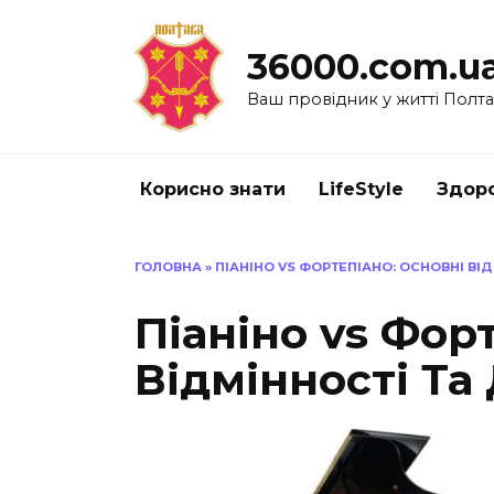
Перейти
до
36000.com.u
вмісту
Ваш провідник у житті Полт
Корисно знати
LifeStyle
Здоро
ГОЛОВНА
»
ПІАНІНО VS ФОРТЕПІАНО: ОСНОВНІ ВІ
Піаніно vs Фор
Відмінності Та