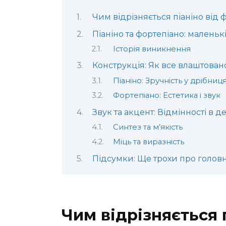
Чим відрізняється піаніно від 
Піаніно та фортепіано: маленьк
Історія виникнення
Конструкція: Як все влаштован
Піаніно: Зручність у дрібниц
Фортепіано: Естетика і звук
Звук та акцент: Відмінності в д
Синтез та м’якість
Міць та виразність
Підсумки: Ще трохи про голов
Чим відрізняється 