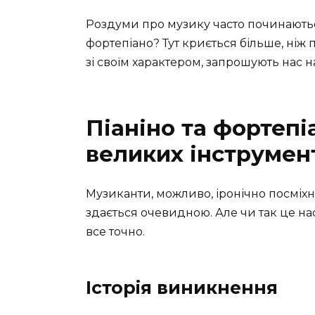
Роздуми про музику часто починаються 
фортепіано? Тут криється більше, ніж 
зі своїм характером, запрошують нас 
Піаніно та фортепі
великих інструмен
Музиканти, можливо, іронічно посміхну
здається очевидною. Але чи так це нас
все точно.
Історія виникнення