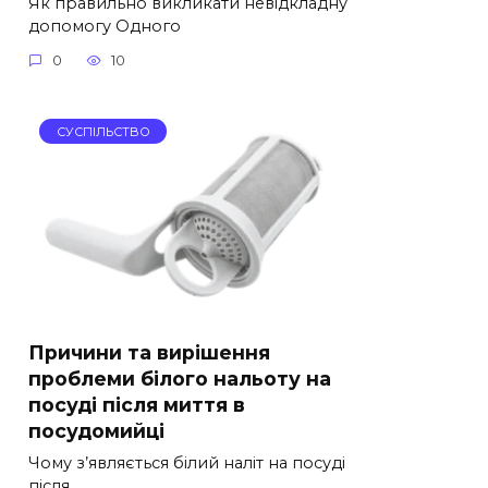
Як правильно викликати невідкладну
допомогу Одного
0
10
СУСПІЛЬСТВО
Причини та вирішення
проблеми білого нальоту на
посуді після миття в
посудомийці
Чому з’являється білий наліт на посуді
після