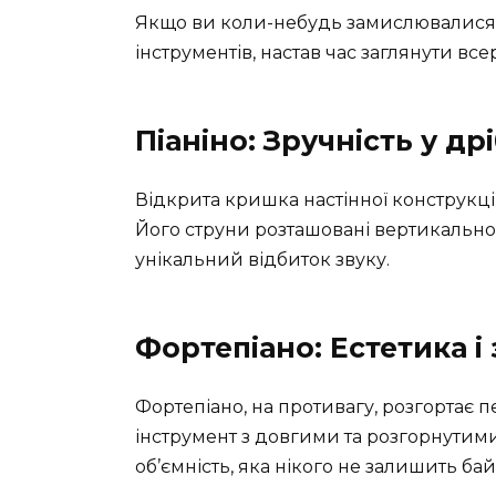
Якщо ви коли-небудь замислювалися пр
інструментів, настав час заглянути вс
Піаніно: Зручність у д
Відкрита кришка настінної конструкці
Його струни розташовані вертикально.
унікальний відбиток звуку.
Фортепіано: Естетика і 
Фортепіано, на противагу, розгортає 
інструмент з довгими та розгорнутим
об’ємність, яка нікого не залишить б