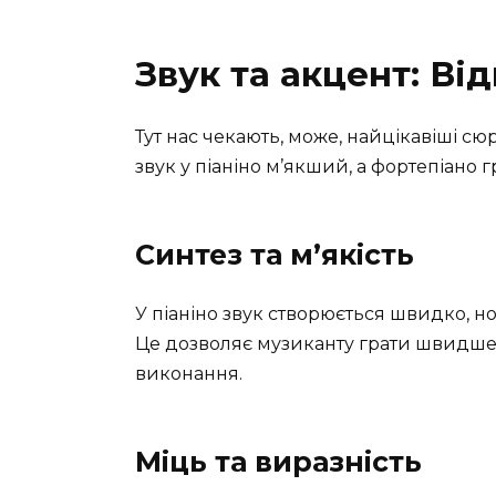
Звук та акцент: Ві
Тут нас чекають, може, найцікавіші с
звук у піаніно м’якший, а фортепіано 
Синтез та м’якість
У піаніно звук створюється швидко, н
Це дозволяє музиканту грати швидше,
виконання.
Міць та виразність