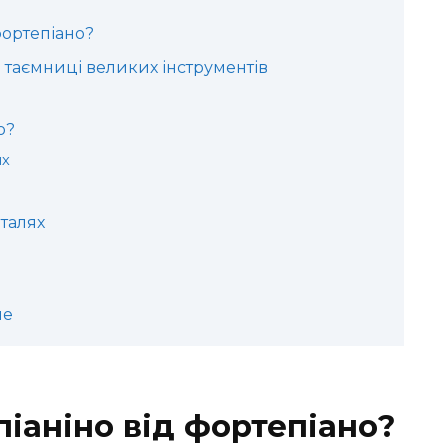
фортепіано?
і таємниці великих інструментів
о?
ях
еталях
не
піаніно від фортепіано?