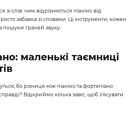
зі слів: чим відрізняється піаніно від
просто забавка зі словами. Ці інструменти, кожен
на пошуки граней звуку.
ано: маленькі таємниці
тів
ться, бо різниця між піаніно та фортепіано
правді? Відкриймо кілька завіс, щоб з’ясувати