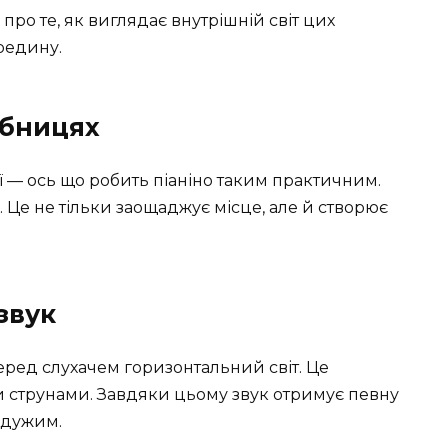
о те, як виглядає внутрішній світ цих
ередину.
рібницях
ї — ось що робить піаніно таким практичним.
 Це не тільки заощаджує місце, але й створює
звук
перед слухачем горизонтальний світ. Це
и струнами. Завдяки цьому звук отримує певну
айдужим.