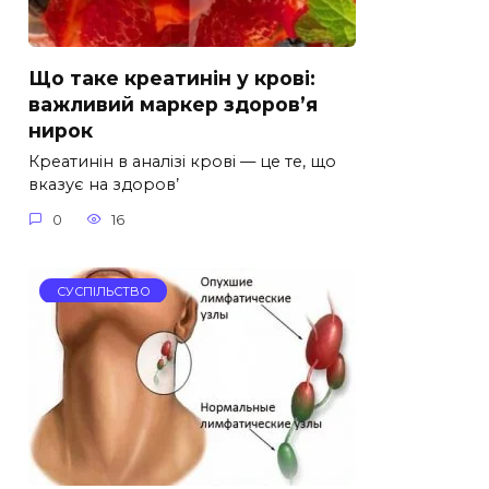
Що таке креатинін у крові:
важливий маркер здоров’я
нирок
Креатинін в аналізі крові — це те, що
вказує на здоров’
0
16
СУСПІЛЬСТВО