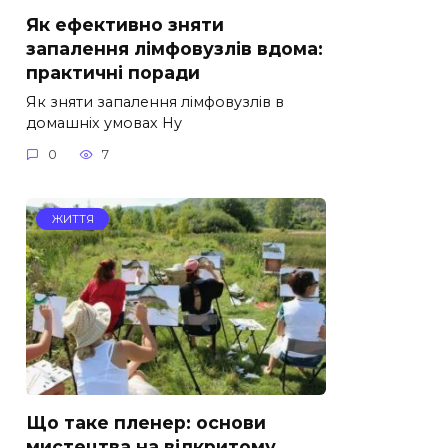
Як ефективно зняти
запалення лімфовузлів вдома:
практичні поради
Як зняти запалення лімфовузлів в
домашніх умовах Ну
0
7
ЖИТТЯ
Що таке пленер: основи
мистецтва на відкритому