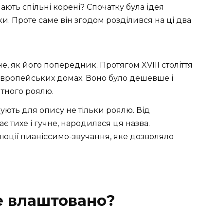
ають спільні корені? Спочатку була ідея
и. Проте саме він згодом розділився на ці два
не, як його попередник. Протягом XVIII століття
європейських домах. Воно було дешевше і
нтного роялю.
ують для опису не тільки роялю. Від
чає тихе і гучне, народилася ця назва.
люції пианіссимо-звучання, яке дозволяло
се влаштовано?