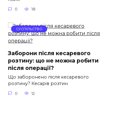
0
18
СУСПІЛЬСТВО
Заборони після кесаревого
розтину: що не можна робити
після операції?
Що заборонено після кесаревого
розтину? Кесарів розтин
0
12