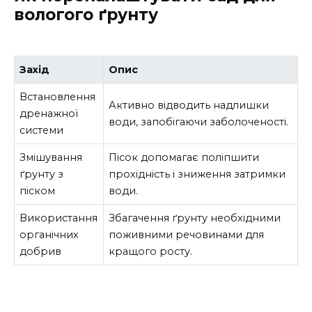
вологого ґрунту
Захід
Опис
Встановлення
Активно відводить надлишки
дренажної
води, запобігаючи заболоченості.
системи
Змішування
Пісок допомагає поліпшити
ґрунту з
прохідність і зниження затримки
піском
води.
Використання
Збагачення ґрунту необхідними
органічних
поживними речовинами для
добрив
кращого росту.