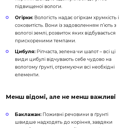
підвищеної вологи.
Огірки:
Вологість надає огіркам хрумкість і
соковитість. Вони із задоволенням п’ють з
вологої землі, розвиток яких відбувається
прискореними темпами.
Цибуля:
Ріпчаста, зелена чи шалот – всі ці
види цибулі відчувають себе чудово на
вологому ґрунті, отримуючи всі необхідні
елементи.
Менш відомі, але не менш важливі
Баклажан:
Поживні речовини в ґрунті
швидше надходять до коріння, завдяки