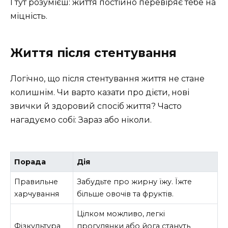
І тут розумієш: життя постійно перевіряє тебе на
міцність.
Життя після стентування
Логічно, що після стентування життя не стане
колишнім. Чи варто казати про дієти, нові
звички й здоровий спосіб життя? Часто
нагадуємо собі: Зараз або ніколи.
Порада
Дія
Правильне
Забудьте про жирну їжу. Їжте
харчування
більше овочів та фруктів.
Цілком можливо, легкі
Фізкультура
прогулянки або йога стануть