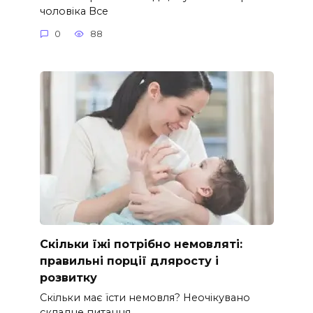
чоловіка Все
0
88
Скільки їжі потрібно немовляті:
правильні порції дляросту і
розвитку
Скільки має їсти немовля? Неочікувано
складне питання