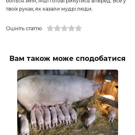
боїться змін, інші готові ринутись вперед. Все у
твоїх руках, як казали мудрі люди.
Оцініть статтю
Вам також може сподобатися