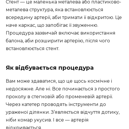
Стент — це маленька металева або пластиково-
металева структура, яка встановлюється
всередину артерії, аби тримати її відкритою. Це
наче каркас, що запобігає її звуженню.
Процедура зазвичай включає використання
балона, аби розширити артерію, після чого
встановлюється стент.
Як відбувається процедура
Вам може здаватися, що це щось космічне і
недосяжне. Але ні. Все починається з простого
проколу в стегновій або променевій артерії.
Через катетер проводять інструменти до
ураженої ділянки. З’являється відчуття дотику,
ніби комар укусив. І все — артерія
відкривається.