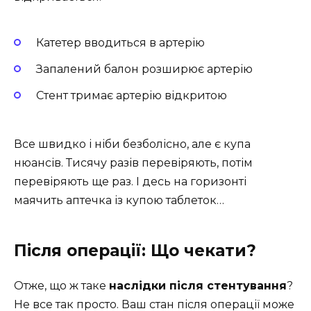
Катетер вводиться в артерію
Запалений балон розширює артерію
Стент тримає артерію відкритою
Все швидко і ніби безболісно, але є купа
нюансів. Тисячу разів перевіряють, потім
перевіряють ще раз. І десь на горизонті
маячить аптечка із купою таблеток…
Після операції: Що чекати?
Отже, що ж таке
наслідки після стентування
?
Не все так просто. Ваш стан після операції може