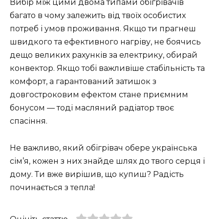
Вибір між цими двома типами обігрівачів
багато в чому залежить від твоїх особистих
потреб і умов проживання. Якщо ти прагнеш
швидкого та ефективного нагріву, не боячись
дещо великих рахунків за електрику, обирай
конвектор. Якщо тобі важливіше стабільність та
комфорт, а гарантований затишок з
довгостроковим ефектом стане приємним
бонусом — тоді масляний радіатор твоє
спасіння.
Не важливо, який обігрівач обере українська
сім’я, кожен з них знайде шлях до твого серця і
дому. Ти вже вирішив, що купиш? Радість
починається з тепла!