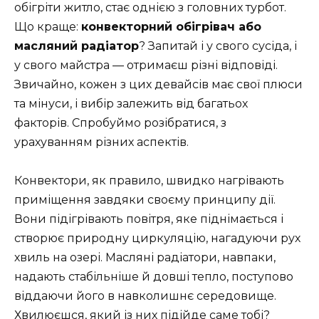
обігріти житло, стає однією з головних турбот.
Що краще:
конвекторний обігрівач або
масляний радіатор
? Запитай і у свого сусіда, і
у свого майстра — отримаєш різні відповіді.
Звичайно, кожен з цих девайсів має свої плюси
та мінуси, і вибір залежить від багатьох
факторів. Спробуймо розібратися, з
урахуванням різних аспектів.
Конвектори, як правило, швидко нагрівають
приміщення завдяки своєму принципу дії.
Вони підігрівають повітря, яке піднімається і
створює природну циркуляцію, нагадуючи рух
хвиль на озері. Масляні радіатори, навпаки,
надають стабільніше й довші тепло, поступово
віддаючи його в навколишнє середовище.
Хвилюєшся, який із них підійде саме тобі?