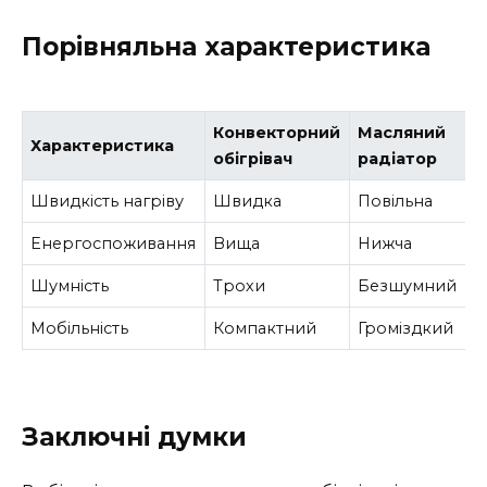
Порівняльна характеристика
Конвекторний
Масляний
Характеристика
обігрівач
радіатор
Швидкість нагріву
Швидка
Повільна
Енергоспоживання
Вища
Нижча
Шумність
Трохи
Безшумний
Мобільність
Компактний
Громіздкий
Заключні думки