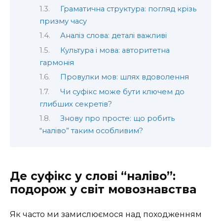
Граматична структура: погляд крізь
призму часу
Аналіз слова: деталі важливі
Культура і мова: авторитетна
гармонія
Провулки мов: шлях вдоволення
Чи суфікс може бути ключем до
глибших секретів?
Знову про просте: що робить
“наліво” таким особливим?
Де суфікс у слові “наліво”:
подорож у світ мовознавства
Як часто ми замислюємося над походженням