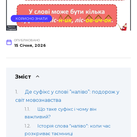
КОРИСНО ЗНАТИ
ОПУБЛІКОВАНО
15 Січня, 2026
Зміст
Де суфікс у слові “наліво”: подорож у
світ мовознавства
Що таке суфікс і чому він
важливий?
Історія слова “наліво”: коли час
розкриває таємниці