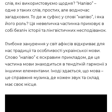
слів, які використовуємо щодня? “Наліво” –
одне з таких слів, простих, але водночас
загадкових. То де ж суфікс у слові “наліво”, і яка
його роль? Ця невеличка частинка приховує в
собі безліч історії та лінгвістичних несподіванок.
Глибоке занурення у світ афіксів відкриває для
нас традиції та особливості української мови.
Слово “наліво” є яскравим прикладом, де ця
частина мови знаходиться в тендітній гармонії з
іншими елементами. Іноді здається, що мова –
це справжня музика, де кожен звук та склад
має своє місце.