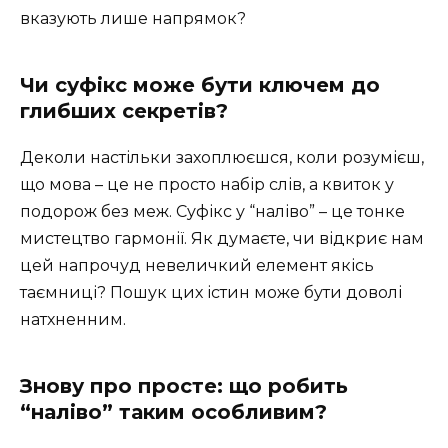
вказують лише напрямок?
Чи суфікс може бути ключем до
глибших секретів?
Деколи настільки захоплюєшся, коли розумієш,
що мова – це не просто набір слів, а квиток у
подорож без меж. Суфікс у “наліво” – це тонке
мистецтво гармонії. Як думаєте, чи відкриє нам
цей напрочуд невеличкий елемент якісь
таємниці? Пошук цих істин може бути доволі
натхненним.
Знову про просте: що робить
“наліво” таким особливим?