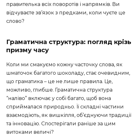
правителька всіх поворотів і напрямків. Ви
відчуваєте зв’язок з предками, коли чуєте це
слово?
Граматична структура: погляд крізь
призму часу
Коли ми смакуємо кожну часточку слова, як
шматочок багатого шоколаду, стає очевидним,
що граматика – це не лише правила. Це,
можливо, глибше. Граматична структура
“наліво” включає у собі багато, щоб вона
сприймалася природньо. Її складні частини
взаємодіють, як вишкілля, об’єднуючи традиції
та інновацію. Спостерігали раніше за цим
витоками величі?