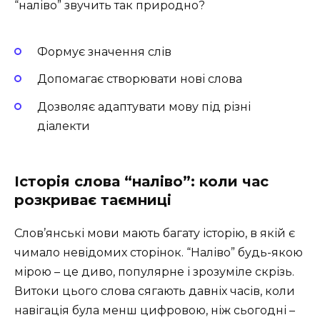
“наліво” звучить так природно?
Формує значення слів
Допомагає створювати нові слова
Дозволяє адаптувати мову під різні
діалекти
Історія слова “наліво”: коли час
розкриває таємниці
Слов’янські мови мають багату історію, в якій є
чимало невідомих сторінок. “Наліво” будь-якою
мірою – це диво, популярне і зрозуміле скрізь.
Витоки цього слова сягають давніх часів, коли
навігація була менш цифровою, ніж сьогодні –