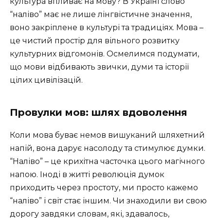
культура впливає на мову? В Україні слово
“наліво” має не лише лінгвістичне значення,
воно закріплене в культурі та традиціях. Мова –
це чистий простір для вільного розвитку
культурних відгомонів. Осмелимся подумати,
що мови відбивають звички, думи та історії
цілих цивілізацій.
Провулки мов: шлях вдоволення
Коли мова буває немов вишуканий шляхетний
напій, вона дарує насолоду та стимулює думки.
“Наліво” – це крихітна часточка цього магічного
напою. Іноді в житті революція думок
приходить через простоту, ми просто кажемо
“наліво” і світ стає іншим. Чи знаходили ви свою
дорогу завдяки словам, які, здавалось,