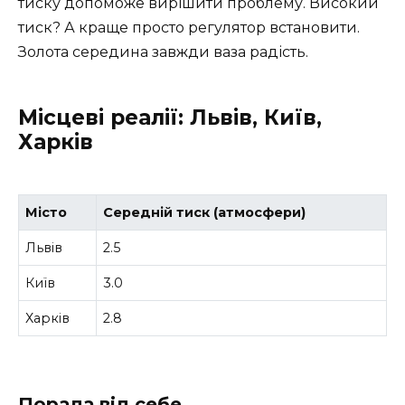
тиску допоможе вирішити проблему. Високий
тиск? А краще просто регулятор встановити.
Золота середина завжди ваза радість.
Місцеві реалії: Львів, Київ,
Харків
Місто
Середній тиск (атмосфери)
Львів
2.5
Київ
3.0
Харків
2.8
Порада від себе