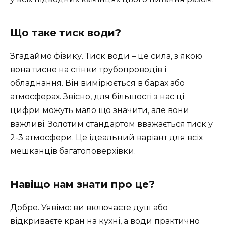
Що таке тиск води?
Згадаймо фізику. Тиск води – це сила, з якою
вона тисне на стінки трубопроводів і
обладнання. Він вимірюється в барах або
атмосферах. Звісно, для більшості з нас ці
цифри можуть мало що значити, але вони
важливі. Золотим стандартом вважається тиск у
2-3 атмосфери. Це ідеальний варіант для всіх
мешканців багатоповерхівки.
Навіщо нам знати про це?
Добре. Уявімо: ви включаєте душ або
відкриваєте кран на кухні, а води практично