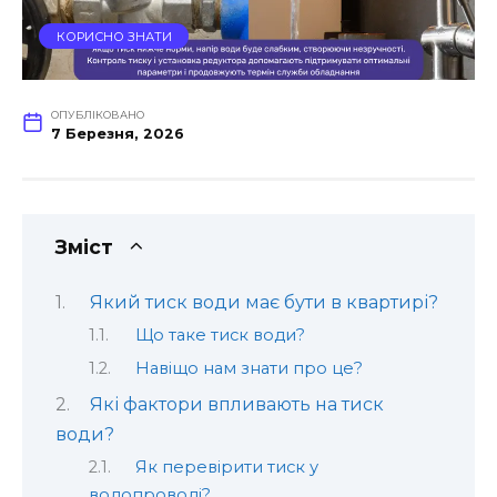
КОРИСНО ЗНАТИ
ОПУБЛІКОВАНО
7 Березня, 2026
Зміст
Який тиск води має бути в квартирі?
Що таке тиск води?
Навіщо нам знати про це?
Які фактори впливають на тиск
води?
Як перевірити тиск у
водопроводі?