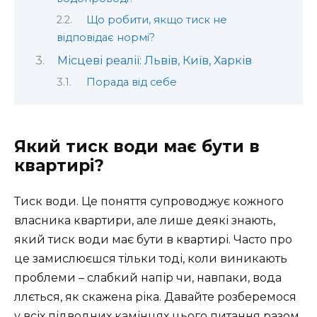
Що робити, якщо тиск не
відповідає нормі?
Місцеві реалії: Львів, Київ, Харків
Порада від себе
Який тиск води має бути в
квартирі?
Тиск води. Це поняття супроводжує кожного
власника квартири, але лише деякі знають,
який тиск води має бути в квартирі. Часто про
це замислюєшся тільки тоді, коли виникають
проблеми – слабкий напір чи, навпаки, вода
ллється, як скажена ріка. Давайте розберемося
у всіх підводних камінцях цього питання разом.