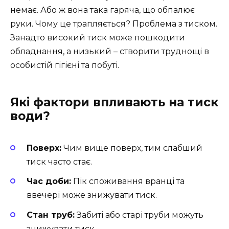
немає. Або ж вона така гаряча, що обпалює
руки. Чому це трапляється? Проблема з тиском.
Занадто високий тиск може пошкодити
обладнання, а низький – створити труднощі в
особистій гігієні та побуті.
Які фактори впливають на тиск
води?
Поверх:
Чим вище поверх, тим слабший
тиск часто стає.
Час доби:
Пік споживання вранці та
ввечері може знижувати тиск.
Стан труб:
Забиті або старі труби можуть
знижувати тиск.