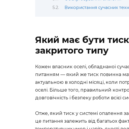
Використання сучасних техн
Який має бути тиск
закритого типу
Кожен власник оселі, обладнаної суча
питанням — який же тиск повинна мат
актуальною в холодні місяці, коли пот
оселі. Більше того, правильний контр
довговічність і безпеку роботи всієї с
Отже, який тиск у системі опалення з
це питання залежить від багатьох фак
температурних умов і навіть якості во