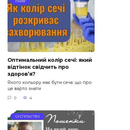
ЛАЙФ
Оптимальний колір сечі: який
відтінок свідчить про
здоров’я?
Якого кольору має бути сеча: що про
це варто знати
0
4
СУСПІЛЬСТВО