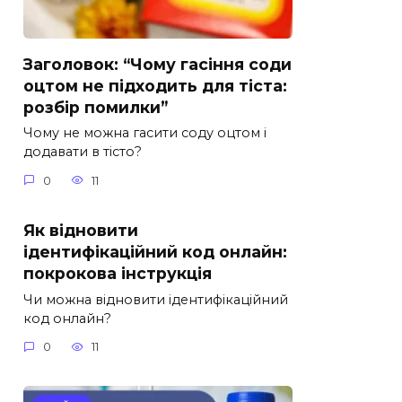
Заголовок: “Чому гасіння соди
оцтом не підходить для тіста:
розбір помилки”
Чому не можна гасити соду оцтом і
додавати в тісто?
0
11
Як відновити
ідентифікаційний код онлайн:
покрокова інструкція
Чи можна відновити ідентифікаційний
код онлайн?
0
11