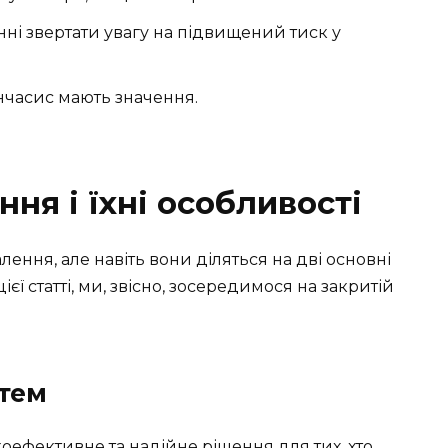
ні звертати увагу на підвищений тиск у
інчасис мають значення.
ня і їхні особливості
лення, але навіть вони діляться на дві основні
 цієї статті, ми, звісно, зосередимося на закритій
стем
оефективне та надійне рішення для тих, хто