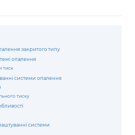
опалення закритого типу
стемі опалення
 тиск
уванні системи опалення
і
льного тиску
обливості
лаштуванні системи