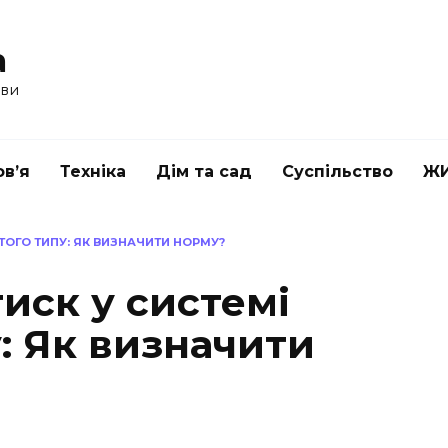
a
ави
в’я
Техніка
Дім та сад
Суспільство
Ж
ТОГО ТИПУ: ЯК ВИЗНАЧИТИ НОРМУ?
иск у системі
: Як визначити