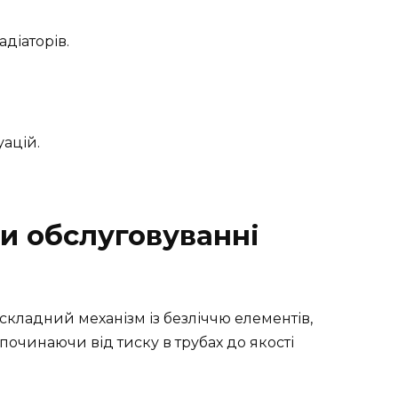
адіаторів.
ацій.
ри обслуговуванні
складний механізм із безліччю елементів,
, починаючи від тиску в трубах до якості