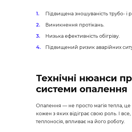
Підвищена зношуваність трубо- і р
Виникнення протікань.
Низька ефективність обігріву.
Підвищений ризик аварійних ситу
Технічні нюанси п
системи опалення
Опалення — не просто магія тепла, це 
кожен з яких відіграє свою роль. І все
теплоносія, впливає на його роботу.