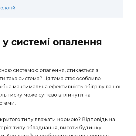
ологій
 у системі опалення
сною системою опалення, стикається з
и така система? Ця тема стає особливо
рібна максимальна ефективність обігріву вашої
оль тиску може суттєво вплинути на
истеми.
акритого типу вважати нормою? Відповідь на
торів: типу обладнання, висоти будинку,
ди. Але давайте розберемо все по порядку.