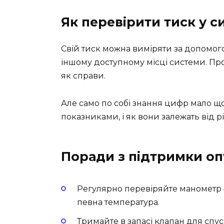
Як перевірити тиск у с
Свій тиск можна виміряти за допомого
іншому доступному місці системи. Прос
як справи.
Але само по собі знання цифр мало що 
показниками, і як вони залежать від р
Поради з підтримки о
Регулярно перевіряйте манометр 
певна температура.
Тримайте в запасі клапан для спуск