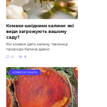
Комахи-шкідники калини: які
види загрожують вашому
саду?
Які комахи їдять калину: таємниці
природи Калина давно
0
9
КОРИСНО ЗНАТИ