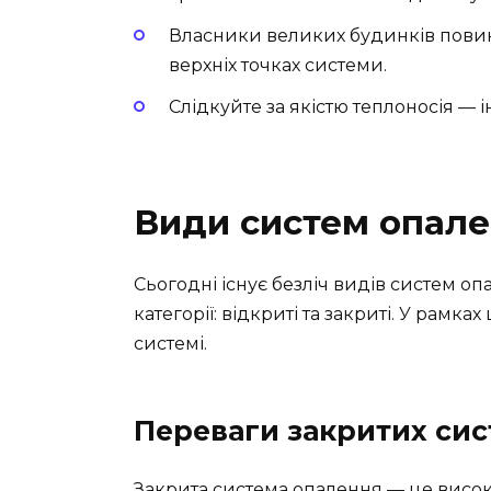
Власники великих будинків повин
верхніх точках системи.
Слідкуйте за якістю теплоносія — 
Види систем опален
Сьогодні існує безліч видів систем опа
категорії: відкриті та закриті. У рамках
системі.
Переваги закритих си
Закрита система опалення — це висок