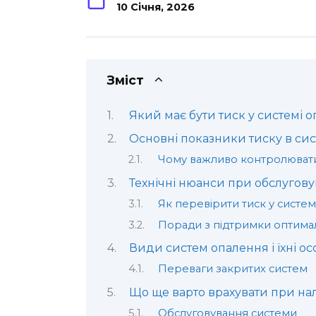
10 Січня, 2026
Зміст
Який має бути тиск у системі 
Основні показники тиску в си
Чому важливо контролювати
Технічні нюанси при обслугов
Як перевірити тиск у систем
Поради з підтримки оптима
Види систем опалення і їхні ос
Переваги закритих систем
Що ще варто врахувати при на
Обслуговування системи