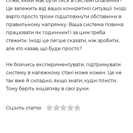
Отже, який має бути тиск в системі опалення?
Це залежить від вашої конкретної ситуації. Іноді
варто просто трохи підштовхнути обставини в
правильному напрямку. Ваша система повина
працювати як годинник! І за цим треба
стежити. Іноді це легше сказати, ніж зробити,
але хто казав, що буде просто?
Не боячись експериментувати, підтримувати
систему в належному стані може кожен. Це не
так вже й складно, якщо знати, куди плисти.
Тому беріть ініціативу в свої руки.
Оцініть статтю