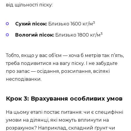
від щільності піску:
3
Сухий пісок:
Близько 1600 кг/м
3
Вологий пісок:
Близько 1800 кг/м
Тобто, якщо у вас об’єм — хоча б метрів так п’ять,
треба подивитися на вагу піску. І не забудьте
про запас — осідання, розсипання, всілякі
несподіванки.
Крок 3: Врахування особливих умов
На цьому етапі постає питання: чи є специфічні
умови на ділянці, які можуть вплинути на
розрахунок? Наприклад, складний ґрунт чи