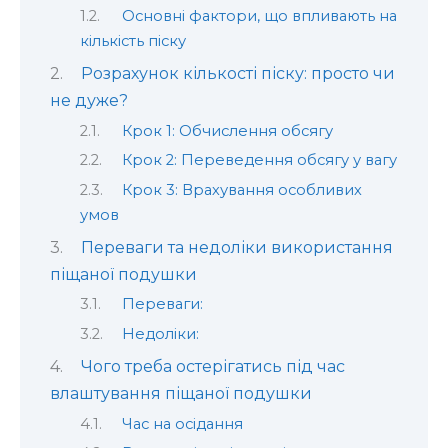
Основні фактори, що впливають на
кількість піску
Розрахунок кількості піску: просто чи
не дуже?
Крок 1: Обчислення обсягу
Крок 2: Переведення обсягу у вагу
Крок 3: Врахування особливих
умов
Переваги та недоліки використання
піщаної подушки
Переваги:
Недоліки:
Чого треба остерігатись під час
влаштування піщаної подушки
Час на осідання