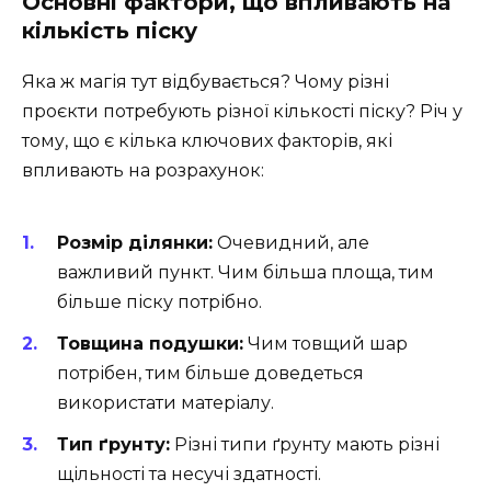
Основні фактори, що впливають на
кількість піску
Яка ж магія тут відбувається? Чому різні
проєкти потребують різної кількості піску? Річ у
тому, що є кілька ключових факторів, які
впливають на розрахунок:
Розмір ділянки:
Очевидний, але
важливий пункт. Чим більша площа, тим
більше піску потрібно.
Товщина подушки:
Чим товщий шар
потрібен, тим більше доведеться
використати матеріалу.
Тип ґрунту:
Різні типи ґрунту мають різні
щільності та несучі здатності.