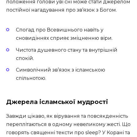
положення голови уві сні може стати джерелом
постійної нагадування про зв’язок з Богом.
Спогад про Всевишнього навіть у
сновидіннях сприяє зміцненню віри.
Чистота душевного стану та внутрішній
спокій.
Символічний зв’язок з ісламською
спільнотою.
Джерела ісламської мудрості
Завжди цікаво, як вірування та повсякденність
переплітаються в одному невеликому жесті. Що
говорять священні тексти про sleep? У Корані та