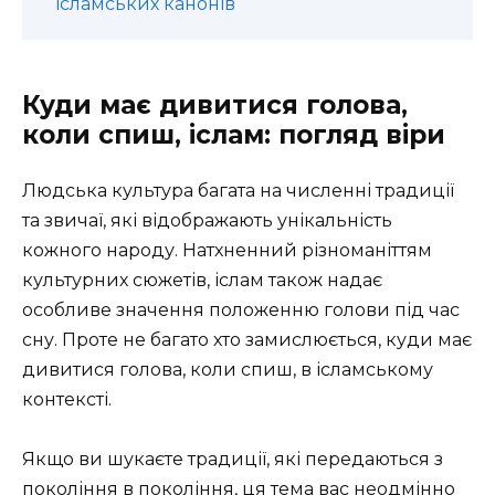
ісламських канонів
Куди має дивитися голова,
коли спиш, іслам: погляд віри
Людська культура багата на численні традиції
та звичаї, які відображають унікальність
кожного народу. Натхненний різноманіттям
культурних сюжетів, іслам також надає
особливе значення положенню голови під час
сну. Проте не багато хто замислюється, куди має
дивитися голова, коли спиш, в ісламському
контексті.
Якщо ви шукаєте традиції, які передаються з
покоління в покоління, ця тема вас неодмінно