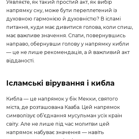
Уявляєте, як такий простий акт, як вибір
напрямку сну, може бути переплетений із
духовною гармонією й духовністю? В ісламі
питання, куди має дивитися голова, коли спиш,
має важливе значення. Спати, повернувшись
направо, обернувши голову у напрямку кибли
— це не лише рекомендація, а й важливий акт
відданості.
Ісламські вірування і кибла
Кибла — це напрямок у бік Мекки, святого
міста, де розташована Кааба. Цей напрямок
символізує об’єднання мусульман усіх країн
світу. Але не лише під час молитви цей
напрямок набуває значення — навіть