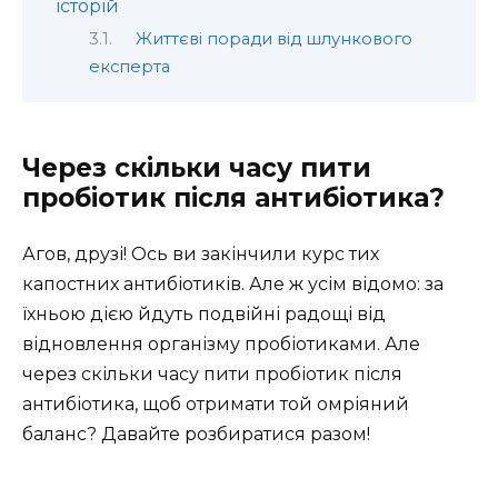
історій
Життєві поради від шлункового
експерта
Через скільки часу пити
пробіотик після антибіотика?
Агов, друзі! Ось ви закінчили курс тих
капостних антибіотиків. Але ж усім відомо: за
їхньою дією йдуть подвійні радощі від
відновлення організму пробіотиками. Але
через скільки часу пити пробіотик після
антибіотика, щоб отримати той омріяний
баланс? Давайте розбиратися разом!