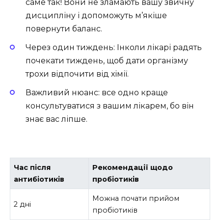
саме так! Вони не зламають вашу звичну
дисципліну і допоможуть м’якіше
повернути баланс.
Через один тиждень: Інколи лікарі радять
почекати тиждень, щоб дати організму
трохи відпочити від хімії.
Важливий нюанс: все одно краще
консультуватися з вашим лікарем, бо він
знає вас ліпше.
Час після
Рекомендації щодо
антибіотиків
пробіотиків
Можна почати прийом
2 дні
пробіотиків