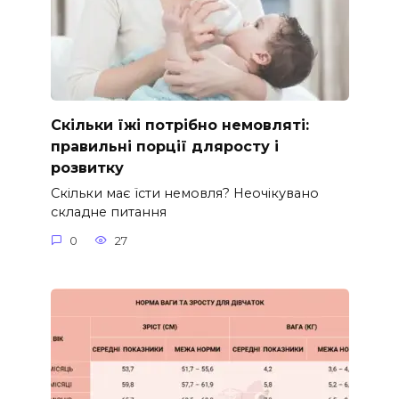
Скільки їжі потрібно немовляті:
правильні порції дляросту і
розвитку
Скільки має їсти немовля? Неочікувано
складне питання
0
27