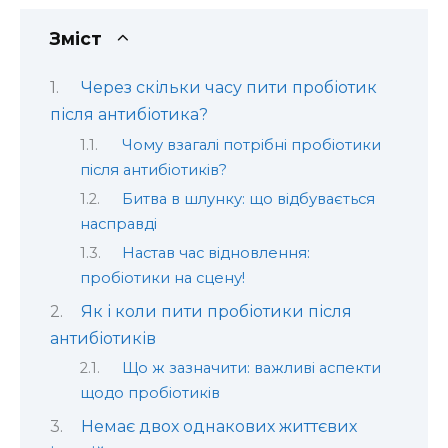
Зміст
Через скільки часу пити пробіотик
після антибіотика?
Чому взагалі потрібні пробіотики
після антибіотиків?
Битва в шлунку: що відбувається
насправді
Настав час відновлення:
пробіотики на сцену!
Як і коли пити пробіотики після
антибіотиків
Що ж зазначити: важливі аспекти
щодо пробіотиків
Немає двох однакових життєвих