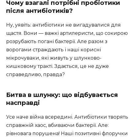
Чому взагалі потрібні пробіотики
після антибіотиків?
Ну, уявіть: антибіотики не вигадувалися для
щастя. Вони — важкі артилеристи, що сокирою
розрубають погані бактерії. Але разом з
ворогами страждають і наші корисні
мікрочуваки, які живуть у шлунково-
кишковому тракті. Здається, це не дуже
справедливо, правда?
Битва в шлунку: що відбувається
насправді
Усе наче війна всередині. Антибіотики творять
справжній хаос, вбиваючи бактерії. Але:
рівновага порушена! Наші позитивні флоручки