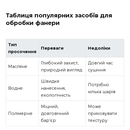
Таблиця популярних засобів для
обробки фанери
Тип
Переваги
Недоліки
просочення
Глибокий захист,
Довгий час
Масляне
природній вигляд
сушіння
Швидке
Потрібно
Водне
нанесення,
кілька шарів
екологічність
Міцний,
Може
Полімерне
довговічний
приховувати
бар’єр
текстуру