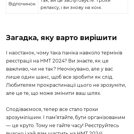
Так, ви це заслуговуєте. Трохи
Відпочинок
релаксу, і ви знову на коні.
Загадка, яку варто вирішити
І наостанок, чому така паніка навколо термінів
реєстрації на НМТ 2024? Ви знаєте, як це
важливо, чи не так? Неочікувано, але у вас
лише один шанс, щоб все зробити як слід.
Любителям прокрастинації цього не зрозуміти,
але це те, що може змінити ваш шлях.
Сподіваємося, тепер все стало трохи
зрозумілішим. І пам’ятайте, бути організованим
— це круто. Тому не гайте часу! Реєструйтесь
вчасно і хай вам щастить на НМТ 2024!