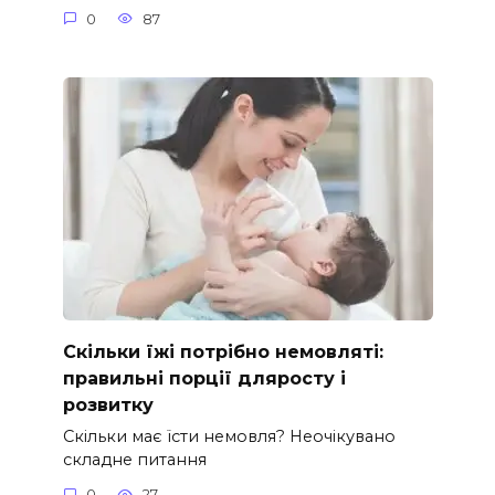
0
87
Скільки їжі потрібно немовляті:
правильні порції дляросту і
розвитку
Скільки має їсти немовля? Неочікувано
складне питання
0
27