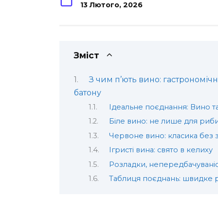
13 Лютого, 2026
Зміст
З чим п’ють вино: гастрономічн
батону
Ідеальне поєднання: Вино т
Біле вино: не лише для риб
Червоне вино: класика без 
Ігристі вина: свято в келиху
Розладки, непередбачуваніст
Таблиця поєднань: швидке 