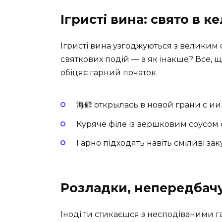
Ігристі вина: свято в к
Ігристі вина узгоджуються з великим 
святкових подій — а як інакше? Все, 
обіцяє гарний початок.
海鲜 открылась в новой грани с и
Куряче філе із вершковим соусом 
Гарно підходять навіть сміливі зак
Розладки, непередбачув
Іноді ти стикаєшся з несподіваними 