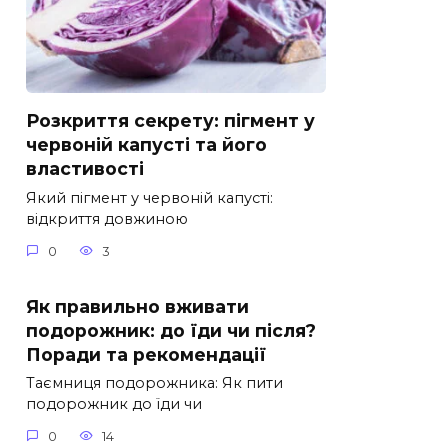
Розкриття секрету: пігмент у
червоній капусті та його
властивості
Який пігмент у червоній капусті:
відкриття довжиною
0
3
Як правильно вживати
подорожник: до їди чи після?
Поради та рекомендації
Таємниця подорожника: Як пити
подорожник до їди чи
0
14