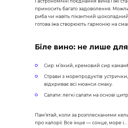
Гастрономічні поєднання вина і їжі с
приносить багато задоволення. Можли
риба чи навіть пікантний шоколадний
готова їжа створюють гармонію на сма
Біле вино: не лише дл
Сир: м’який, кремовий сир камам
Страви з морепродуктів: устрички
відкриває всі нюанси смаку.
Салати: легкі салати на основі ци
Пам’ятай, коли за розплесканими кел
про калорії. Все інше — сонце, море і…