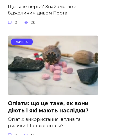
Що таке перга? Знайомство з
бджолиним дивом Перга
0
26
ЖИТТЯ
Опіати: що це таке, як вони
діють і які мають наслідки?
Опіати: використання, вплив та
ризики Що таке опіати?