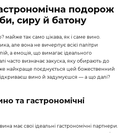
 гастрономічна подорож
би, сиру й батону
? майже так само цікава, як і саме вино.
ика, але вона не вичерпує всієї палітри
ій, а емоція, що вимагає ідеального
лі часто визначає закуска, яку обирають до
м же найкраще поєднується цей божественний
відкриваєш вино й задумуєшся — а що далі?
ино та гастрономічні
вина має свої ідеальні гастрономічні партнери.