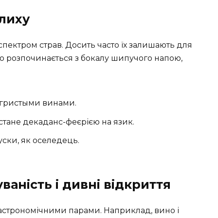
елиху
спектром страв. Досить часто їх залишають для
що розпочинається з бокалу шипучого напою,
игристыми винами.
стане декаданс-феєрією на язик.
уски, як оселедець.
аність і дивні відкриття
гастрономічними парами. Наприклад, вино і