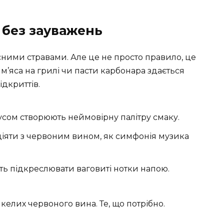
 без зауважень
сними стравами. Але це не просто правило, це
м’яса на грилі чи пасти карбонара здається
ідкриттів.
усом створюють неймовірну палітру смаку.
діяти з червоним вином, як симфонія музика
ь підкреслювати ваговиті нотки напою.
 І келих червоного вина. Те, що потрібно.