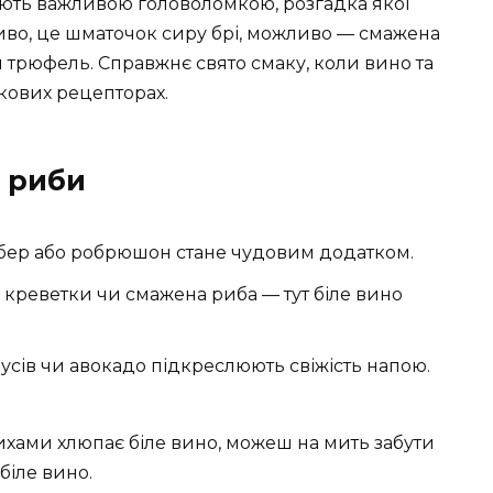
тають важливою головоломкою, розгадка якої
во, це шматочок сиру брі, можливо — смажена
 трюфель. Справжнє свято смаку, коли вино та
кових рецепторах.
я риби
бер або робрюшон стане чудовим додатком.
, креветки чи смажена риба — тут біле вино
трусів чи авокадо підкреслюють свіжість напою.
ихами хлюпає біле вино, можеш на мить забути
 біле вино.