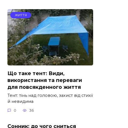
ЖИТТЯ
Що таке тент: Види,
використання та переваги
для повсякденного життя
Тент: тінь над головою, захист від стихії
й невидима
0
36
Сонник: до чого сниться