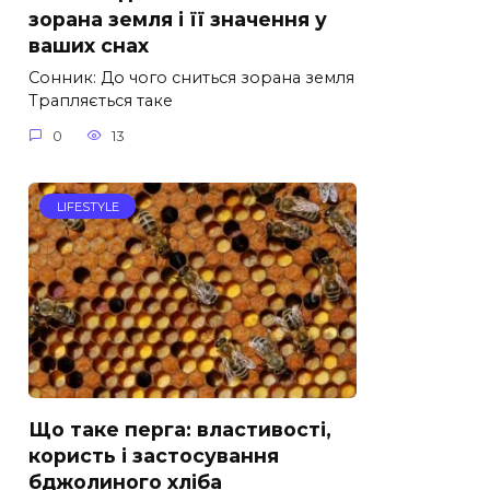
зорана земля і її значення у
ваших снах
Сонник: До чого сниться зорана земля
Трапляється таке
0
13
LIFESTYLE
Що таке перга: властивості,
користь і застосування
бджолиного хліба