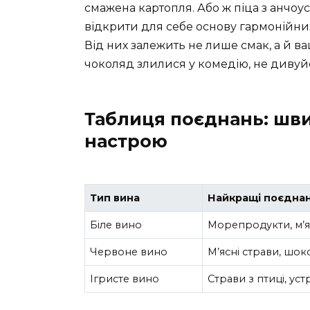
смажена картопля. Або ж піца з анчо
відкрити для себе основу гармонійних 
Від них залежить не лише смак, а й в
чоколяд злилися у комедію, не дивуй
Таблиця поєднань: шв
настрою
Тип вина
Найкращі поєдна
Біле вино
Морепродукти, м’як
Червоне вино
М’ясні страви, шок
Ігристе вино
Страви з птиці, уст