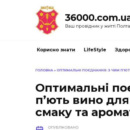
Перейти
до
36000.com.u
вмісту
Ваш провідник у житті Полт
Корисно знати
LifeStyle
Здоро
ГОЛОВНА
»
ОПТИМАЛЬНІ ПОЄДНАННЯ: З ЧИМ П’Ю
Оптимальні по
п’ють вино дл
смаку та арома
ОПУБЛІКОВАНО