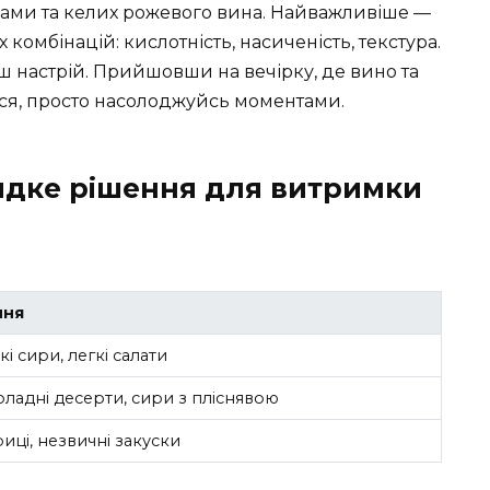
усами та келих рожевого вина. Найважливіше —
комбінацій: кислотність, насиченість, текстура.
аш настрій. Прийшовши на вечірку, де вино та
ся, просто насолоджуйсь моментами.
идке рішення для витримки
ння
і сири, легкі салати
оладні десерти, сири з пліснявою
риці, незвичні закуски