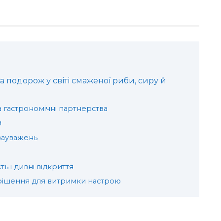
а подорож у світі смаженої риби, сиру й
а гастрономічні партнерства
и
зауважень
ь і дивні відкриття
рішення для витримки настрою