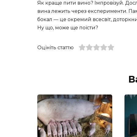
Як краще пити вино? Імпровізуй. Досл
вина лежить через експерименти. Пам
бокал — це окремий всесвіт, доторкни
Ну що, може ще поїсти?
Оцініть статтю
В