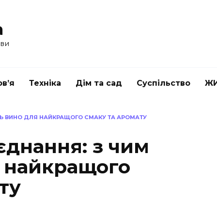
a
ави
в’я
Техніка
Дім та сад
Суспільство
Ж
ТЬ ВИНО ДЛЯ НАЙКРАЩОГО СМАКУ ТА АРОМАТУ
єднання: з чим
я найкращого
ту