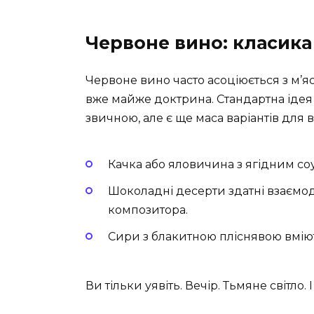
Червоне вино: класика
Червоне вино часто асоціюється з м’я
вже майже доктрина. Стандартна ідея 
звичною, але є ще маса варіантів для в
Качка або яловичина з ягідним со
Шоколадні десерти здатні взаємо
композитора.
Сири з блакитною пліснявою вміют
Ви тільки уявіть. Вечір. Тьмяне світло.