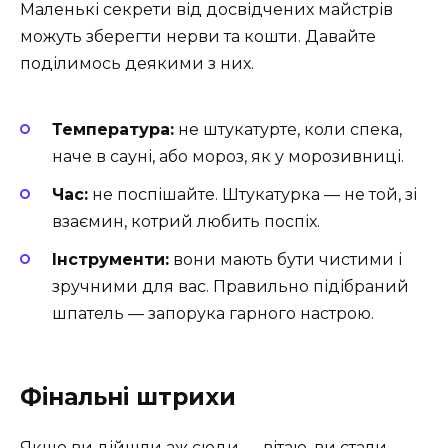
Маленькі секрети від досвідчених майстрів
можуть зберегти нерви та кошти. Давайте
поділимось деякими з них.
Температура:
не штукатурте, коли спека,
наче в сауні, або мороз, як у морозивниці.
Час:
не поспішайте. Штукатурка — не той, зі
взаємин, котрий любить поспіх.
Інструменти:
вони мають бути чистими і
зручними для вас. Правильно підібраний
шпатель — запорука гарного настрою.
Фінальні штрихи
Якщо ви дійшли аж сюди — вітаю, ви стали