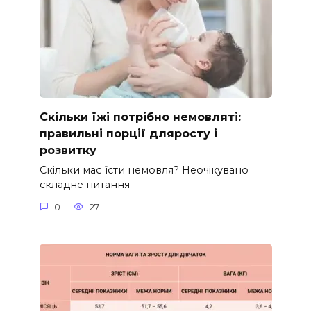
Скільки їжі потрібно немовляті:
правильні порції дляросту і
розвитку
Скільки має їсти немовля? Неочікувано
складне питання
0
27