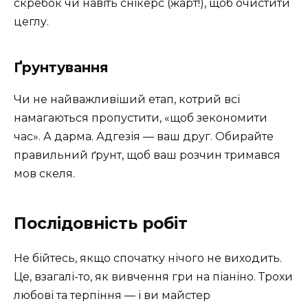
скребок чи навіть снікерс (жарт!), щоб очистити
цеглу.
Ґрунтування
Чи не найважливіший етап, котрий всі
намагаються пропустити, «щоб зекономити
час». А дарма. Адгезія — ваш друг. Обирайте
правильний ґрунт, щоб ваш розчин тримався
мов скеля.
Послідовність робіт
Не бійтесь, якщо спочатку нічого не виходить.
Це, взагалі-то, як вивчення гри на піаніно. Трохи
любові та терпіння — і ви майстер