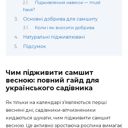
Підживлення навесні — must
have?
Основні добрива для самшиту
Коли і як вносити добрива
Натуральні підживлювачі
Підсумок
Чим підживити самшит
весною: повний гайд для
українського садівника
Як тільки на календарі з’являються перші
весняні дні, садівники-вітчизняники
кидаються шукати, чим підживити самшит
весною. Це активно зростаюча рослина вимагає