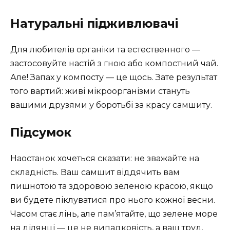
Натуральні підживлювачі
Для любителів органіки та естественного —
застосовуйте настій з гною або компостний чай.
Але! Запах у компосту — це щось. Зате результат
того вартий: живі мікроорганізми стануть
вашими друзями у боротьбі за красу самшиту.
Підсумок
Наостанок хочеться сказати: не зважайте на
складність. Ваш самшит віддячить вам
пишнотою та здоровою зеленою красою, якщо
ви будете піклуватися про нього кожної весни.
Часом стає лінь, але пам’ятайте, що зелене море
на ділянці — це не випадковість, а ваш труд.