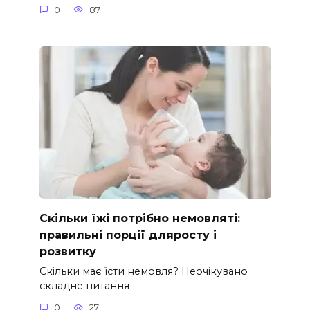
0
87
Скільки їжі потрібно немовляті:
правильні порції дляросту і
розвитку
Скільки має їсти немовля? Неочікувано
складне питання
0
27