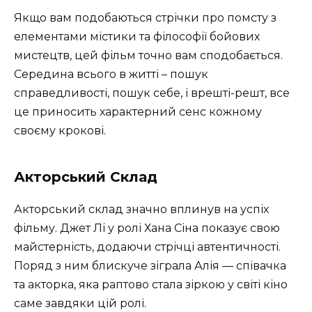
Якщо вам подобаються стрічки про помсту з
елементами містики та філософії бойових
мистецтв, цей фільм точно вам сподобається.
Середина всього в житті – пошук
справедливості, пошук себе, і врешті-решт, все
це приносить характерний сенс кожному
своєму крокові.
Акторський Склад
Акторський склад значно вплинув на успіх
фільму. Джет Лі у ролі Хана Сіна показує свою
майстерність, додаючи стрічці автентичності.
Поряд з ним блискуче зіграла Алія — співачка
та акторка, яка раптово стала зіркою у світі кіно
саме завдяки цій ролі.