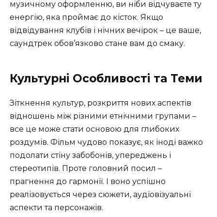
музичному оформленню, ви ніби відчуваєте ту
енергію, яка проймає до кісток. Якщо
відвідування клубів і нічних вечірок – це ваше,
саундтрек обов’язково стане вам до смаку.
Культурні Особливості та Теми
Зіткнення культур, розкриття нових аспектів
відношень між різними етнічними групами –
все це може стати основою для глибоких
роздумів. Фільм чудово показує, як іноді важко
подолати стіну забобонів, упереджень і
стереотипів. Проте головний посил –
прагнення до гармонії. І воно успішно
реалізовується через сюжети, аудіовізуальні
аспекти та персонажів.