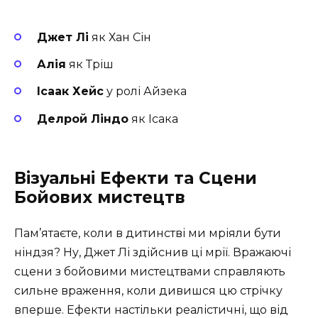
Джет Лі
як Хан Сін
Алія
як Тріш
Ісаак Хейс
у ролі Айзека
Делрой Ліндо
як Ісака
Візуальні Ефекти та Сцени
Бойових мистецтв
Пам’ятаєте, коли в дитинстві ми мріяли бути
ніндзя? Ну, Джет Лі здійснив ці мрії. Вражаючі
сцени з бойовими мистецтвами справляють
сильне враження, коли дивишся цю стрічку
вперше. Ефекти настільки реалістичні, що від