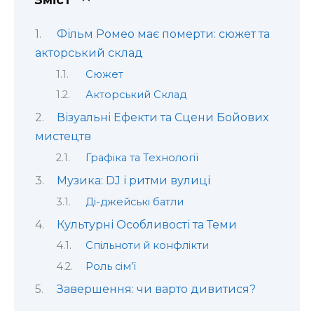
Фільм Ромео має померти: сюжет та
акторський склад
Сюжет
Акторський Склад
Візуальні Ефекти та Сцени Бойових
мистецтв
Графіка та Технології
Музика: DJ і ритми вулиці
Ді-джейські батли
Культурні Особливості та Теми
Спільноти й конфлікти
Роль сім’ї
Завершення: чи варто дивитися?