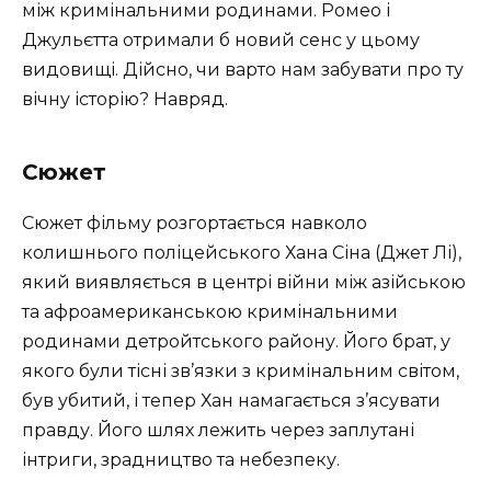
між кримінальними родинами. Ромео і
Джульєтта отримали б новий сенс у цьому
видовищі. Дійсно, чи варто нам забувати про ту
вічну історію? Навряд.
Сюжет
Сюжет фільму розгортається навколо
колишнього поліцейського Хана Сіна (Джет Лі),
який виявляється в центрі війни між азійською
та афроамериканською кримінальними
родинами детройтського району. Його брат, у
якого були тісні зв’язки з кримінальним світом,
був убитий, і тепер Хан намагається з’ясувати
правду. Його шлях лежить через заплутані
інтриги, зрадництво та небезпеку.