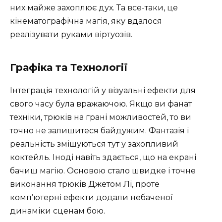
них майже захоплює дух. Та все-таки, це
кінематографічна магія, яку вдалося
реалізувати руками віртуозів.
Графіка та Технології
Інтеграція технологій у візуальні ефекти для
свого часу була вражаючою. Якщо ви фанат
техніки, трюків на грані можливостей, то ви
точно не залишитеся байдужим. Фантазія і
реальність змішуються тут у захопливий
коктейль. Іноді навіть здається, що на екрані
бачиш магію. Основою стало швидке і точне
виконання трюків Джетом Лі, проте
комп’ютерні ефекти додали небаченої
динаміки сценам бою.