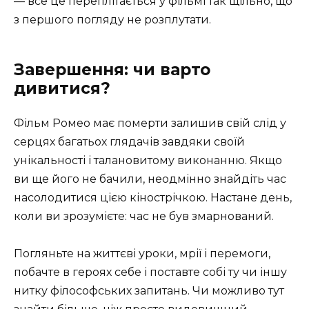
— все це переплітається у фільмі так щільно, що
з першого погляду не розплутати.
Завершення: чи варто
дивитися?
Фільм Ромео має померти залишив свій слід у
серцях багатьох глядачів завдяки своїй
унікальності і талановитому виконанню. Якщо
ви ще його не бачили, неодмінно знайдіть час
насолодитися цією кінострічкою. Настане день,
коли ви зрозумієте: час не був змарнований.
Погляньте на життєві уроки, мрії і перемоги,
побачте в героях себе і поставте собі ту чи іншу
нитку філософських запитань. Чи можливо тут