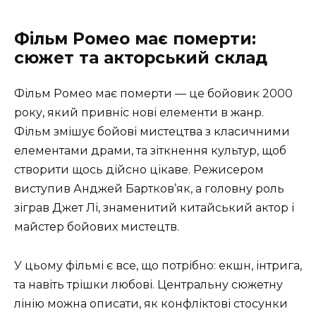
Фільм Ромео має померти:
сюжет та акторський склад
Фільм Ромео має померти — це бойовик 2000
року, який привніс нові елементи в жанр.
Фільм змішує бойові мистецтва з класичними
елементами драми, та зіткнення культур, щоб
створити щось дійсно цікаве. Режисером
виступив Анджей Бартков’як, а головну роль
зіграв Джет Лі, знаменитий китайський актор і
майстер бойових мистецтв.
У цьому фільмі є все, що потрібно: екшн, інтрига,
та навіть трішки любові. Центральну сюжетну
лінію можна описати, як конфліктові стосунки