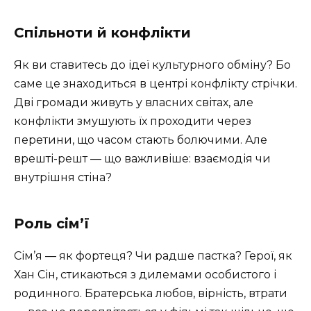
Спільноти й конфлікти
Як ви ставитесь до ідеї культурного обміну? Бо
саме це знаходиться в центрі конфлікту стрічки.
Дві громади живуть у власних світах, але
конфлікти змушують їх проходити через
перетини, що часом стають болючими. Але
врешті-решт — що важливіше: взаємодія чи
внутрішня стіна?
Роль сім’ї
Сім’я — як фортеця? Чи радше пастка? Герої, як
Хан Сін, стикаються з дилемами особистого і
родинного. Братерська любов, вірність, втрати