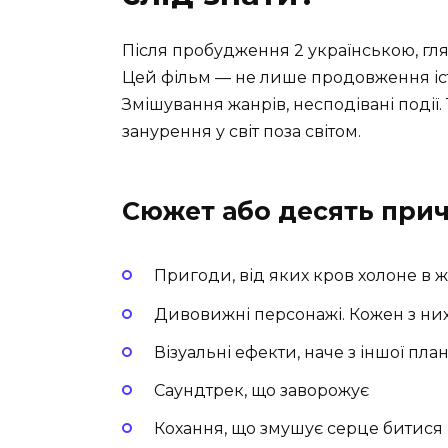
Після пробудження 2 українською, гля
Цей фільм — не лише продовження істо
Змішування жанрів, несподівані події. 
занурення у світ поза світом.
Сюжет або десять при
Пригоди, від яких кров холоне в 
Дивовижні персонажі. Кожен з них
Візуальні ефекти, наче з іншої пла
Саундтрек, що заворожує
Кохання, що змушує серце битис