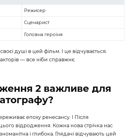
Режисер
Сценарист
Головна героїня
воєї душі в цей фільм. І це відчувається.
 акторів — все ніби справжнє.
ження 2 важливе для
матографу?
переживає епоху ренесансу. І Після
ього відродження. Кожна нова стрічка нас
зноманітна і глибока. Глядачі відчувають цей