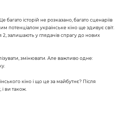
Ще багато історій не розказано, багато сценаріїв
аким потенціалом українське кіно ще здивує світ.
 2, залишають у глядачів спрагу до нових
лізувати, змінювати. Але важливо одне:
у.
їнського кіно і що це за майбутнє? Після
і ви також.