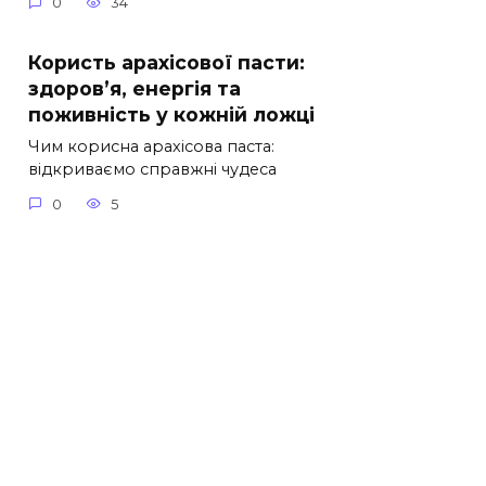
0
34
Користь арахісової пасти:
здоров’я, енергія та
поживність у кожній ложці
Чим корисна арахісова паста:
відкриваємо справжні чудеса
0
5