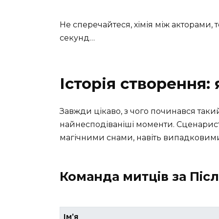
Не сперечайтеся, хімія між акторами,
секунд…
Історія створення:
Завжди цікаво, з чого починався такий
найнесподіваніші моменти. Сценарис
магічними снами, навіть випадковим
Команда митців за Піс
Ім’я