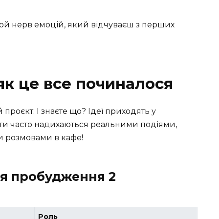
 той нерв емоцій, який відчуваєш з перших
 як це все починалося
 проєкт. І знаєте що? Ідеї приходять у
ти часто надихаються реальними подіями,
и розмовами в кафе!
ля пробудження 2
Роль