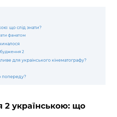
ою: що слід знати?
тати фанатом
очиналося
обудження 2
ливе для українського кінематографу?
о попереду?
 2 українською: що