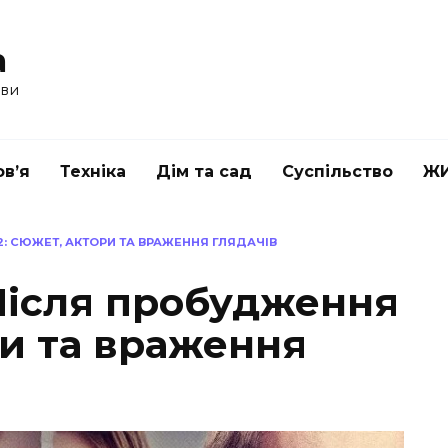
a
ави
в’я
Техніка
Дім та сад
Суспільство
Ж
: СЮЖЕТ, АКТОРИ ТА ВРАЖЕННЯ ГЛЯДАЧІВ
Після пробудження
ри та враження