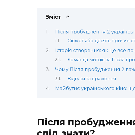
Зміст
Після пробудження 2 українськ
Сюжет або десять причин с
Історія створення: як це все п
Команда митців за Після пр
Чому Після пробудження 2 важ
Відгуки та враження
Майбутнє українського кіно: щ
Після пробудження
слід знати?