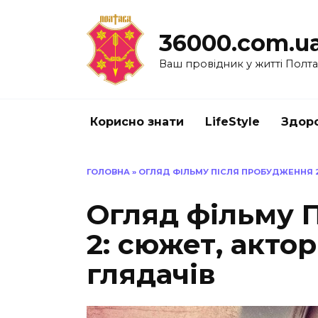
Перейти
до
36000.com.u
вмісту
Ваш провідник у житті Полт
Корисно знати
LifeStyle
Здоро
ГОЛОВНА
»
ОГЛЯД ФІЛЬМУ ПІСЛЯ ПРОБУДЖЕННЯ 2
Огляд фільму 
2: сюжет, акто
глядачів