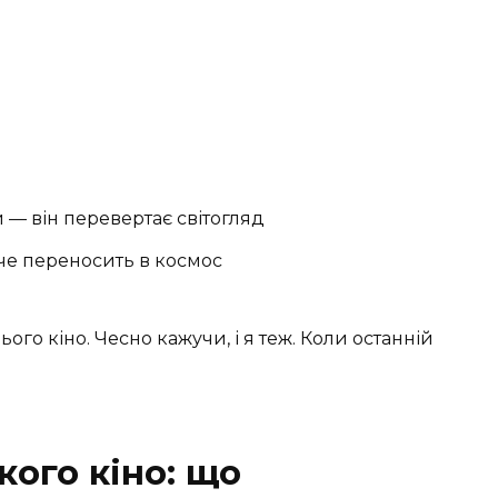
— він перевертає світогляд
че переносить в космос
ого кіно. Чесно кажучи, і я теж. Коли останній
ого кіно: що