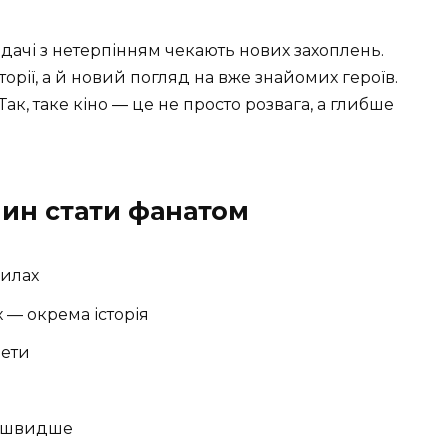
дачі з нетерпінням чекають нових захоплень.
рії, а й новий погляд на вже знайомих героїв.
Так, таке кіно ― це не просто розвага, а глибше
чин стати фанатом
жилах
 — окрема історія
нети
я швидше