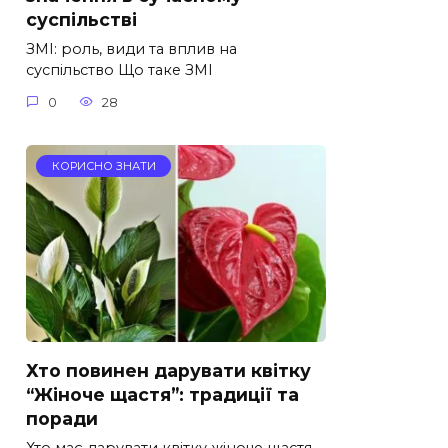
суспільстві
ЗМІ: роль, види та вплив на
суспільство Що таке ЗМІ
0
28
КОРИСНО ЗНАТИ
Хто повинен дарувати квітку
“Жіноче щастя”: традиції та
поради
Хто має дарувати квітку жіноче щастя