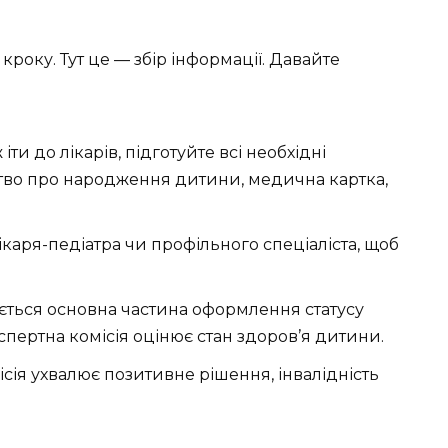
року. Тут це — збір інформації. Давайте
іти до лікарів, підготуйте всі необхідні
цтво про народження дитини, медична картка,
ікаря-педіатра чи профільного спеціаліста, щоб
вається основна частина оформлення статусу
спертна комісія оцінює стан здоров’я дитини.
сія ухвалює позитивне рішення, інвалідність