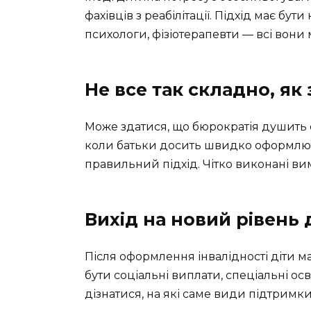
фахівців з реабілітації. Підхід має бу
психологи, фізіотерапевти — всі вони
Не все так складно, як
Може здатися, що бюрократія душить 
коли батьки досить швидко оформлюют
правильний підхід. Чітко виконані вим
Вихід на новий рівень
Після оформлення інвалідності діти м
бути соціальні виплати, спеціальні ос
дізнатися, на які саме види підтримк