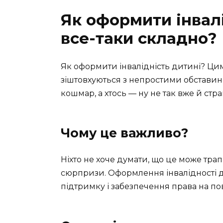
Як оформити інвалі
все-таки складно?
Як оформити інвалідність дитині? Ци
зіштовхуються з непростими обставин
кошмар, а хтось — ну не так вже й стр
Чому це важливо?
Ніхто не хоче думати, що це може трап
сюрпризи. Оформлення інвалідності 
підтримку і забезпечення права на по