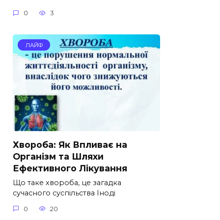
0
3
ЛАЙФ
Хвороба: Як Впливає на
Організм та Шляхи
Ефективного Лікування
Що таке хвороба, це загадка
сучасного суспільства Іноді
0
20