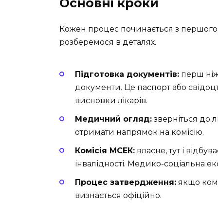
Основні кроки
Кожен процес починається з першого к
розберемося в деталях.
Підготовка документів:
перш ніж 
документи. Це паспорт або свідо
висновки лікарів.
Медичний огляд:
зверніться до л
отримати напрямок на комісію.
Комісія МСЕК:
власне, тут і відбу
інвалідності. Медико-соціальна ек
Процес затвердження:
якщо комі
визнається офіційно.