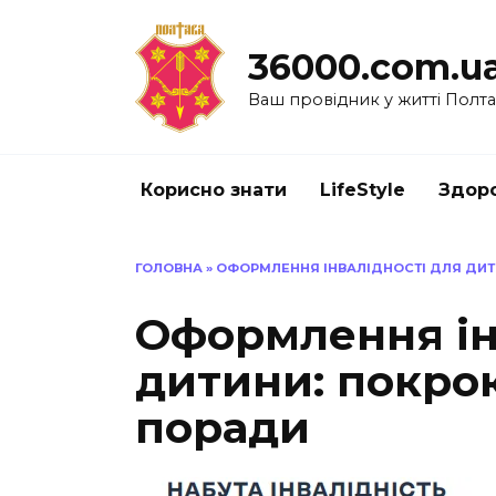
Перейти
до
36000.com.u
вмісту
Ваш провідник у житті Полт
Корисно знати
LifeStyle
Здоро
ГОЛОВНА
»
ОФОРМЛЕННЯ ІНВАЛІДНОСТІ ДЛЯ ДИТИ
Оформлення ін
дитини: покрок
поради