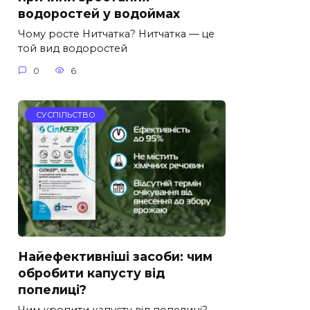
водоростей у водоймах
Чому росте Нитчатка? Нитчатка — це
той вид водоростей
0
6
СУСПІЛЬСТВО
Найефективніші засоби: чим
обробити капусту від
попелиці?
Чим кропити капусту від попелиці?