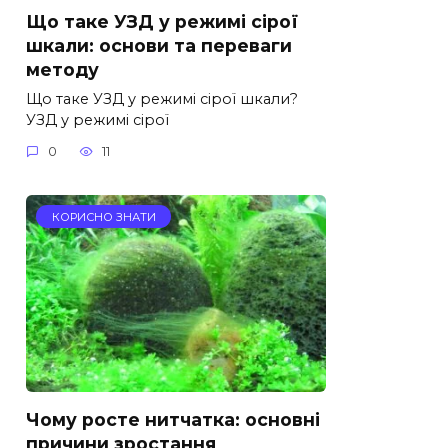
Що таке УЗД у режимі сірої
шкали: основи та переваги
методу
Що таке УЗД у режимі сірої шкали?
УЗД у режимі сірої
0
11
КОРИСНО ЗНАТИ
Чому росте нитчатка: основні
причини зростання