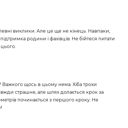
 певні виклики. Але це ще не кінець. Навпаки,
 підтримка родини і фахівців. Не бійтеся питати
 цього.
і? Важкого щось в цьому нема. Хіба трохи
завжди страшне, але шлях долається крок за
лометрів починається з першого кроку. Не
!