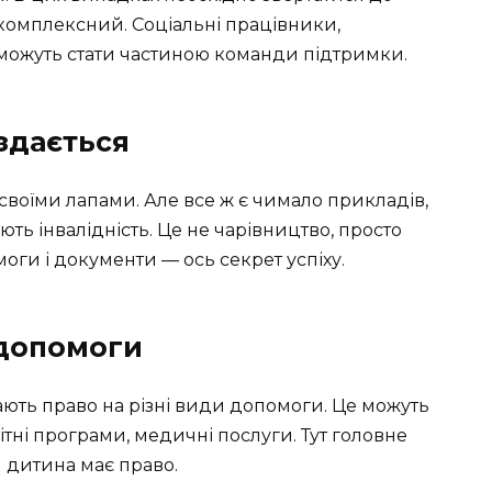
ти комплексний. Соціальні працівники,
 можуть стати частиною команди підтримки.
 здається
своїми лапами. Але все ж є чимало прикладів,
ь інвалідність. Це не чарівництво, просто
оги і документи — ось секрет успіху.
 допомоги
ають право на різні види допомоги. Це можуть
вітні програми, медичні послуги. Тут головне
и дитина має право.