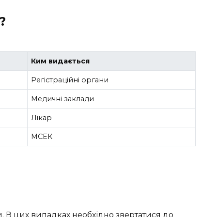
?
Ким видається
Регістраційні органи
Медичні заклади
Лікар
МСЕК
и. В цих випадках необхідно звертатися до