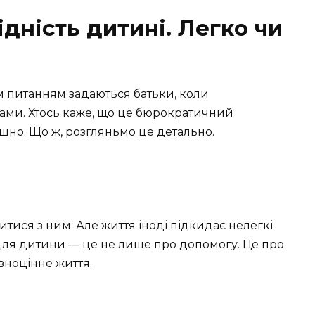
дність дитині. Легко чи
м питанням задаються батьки, коли
ами. Хтось каже, що це бюрократичний
ашно. Що ж, розгляньмо це детально.
итися з ним. Але життя іноді підкидає нелегкі
для дитини — це не лише про допомогу. Це про
вноцінне життя.