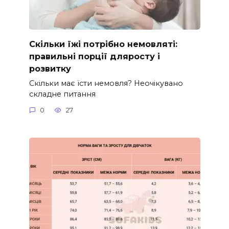
Скільки їжі потрібно немовляті:
правильні порції дляросту і
розвитку
Скільки має їсти немовля? Неочікувано
складне питання
0
27