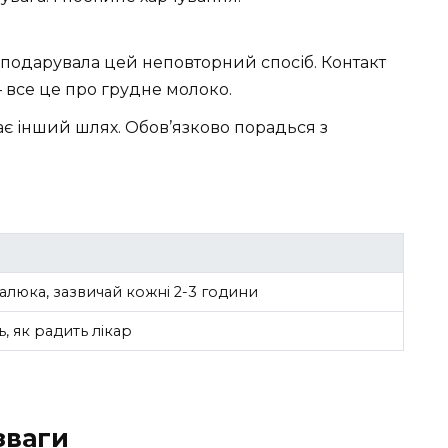
 подарувала цей неповторний спосіб. Контакт
— все це про грудне молоко.
ирає інший шлях. Обов’язково порадься з
алюка, зазвичай кожні 2-3 години
ь, як радить лікар
зваги