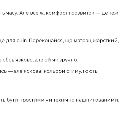
ь часу. Але все ж, комфорт і розвиток — це теж
сце для снів. Переконайся, що матрац жорсткий,
не обов’язково, але ой як зручно.
тись — але яскраві кольори стимулюють
уть бути простими чи технічно нашпигованими.