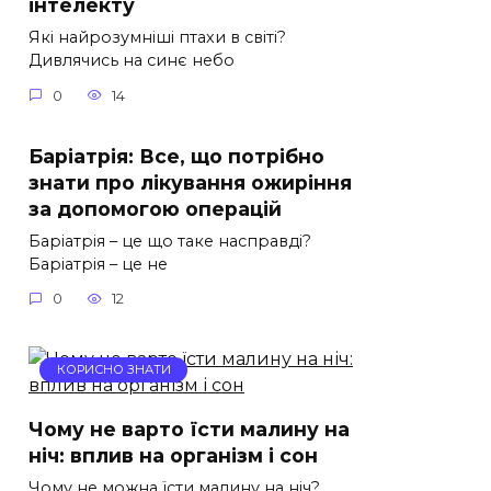
інтелекту
Які найрозумніші птахи в світі?
Дивлячись на синє небо
0
14
Баріатрія: Все, що потрібно
знати про лікування ожиріння
за допомогою операцій
Баріатрія – це що таке насправді?
Баріатрія – це не
0
12
КОРИСНО ЗНАТИ
Чому не варто їсти малину на
ніч: вплив на організм і сон
Чому не можна їсти малину на ніч?