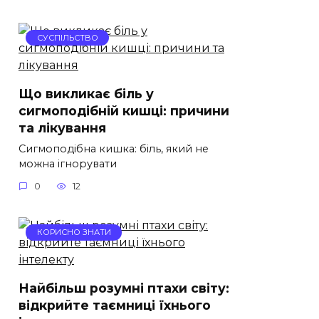
СУСПІЛЬСТВО
Що викликає біль у
сигмоподібній кишці: причини
та лікування
Сигмоподібна кишка: біль, який не
можна ігнорувати
0
12
КОРИСНО ЗНАТИ
Найбільш розумні птахи світу:
відкрийте таємниці їхнього