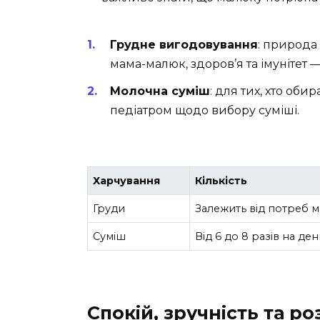
Грудне вигодовування
: природа
мама-малюк, здоров’я та імунітет 
Молочна суміш
: для тих, хто об
педіатром щодо вибору суміші.
Харчування
Кількість
Груди
Залежить від потреб м
Суміш
Від 6 до 8 разів на ден
Спокій, зручність та ро