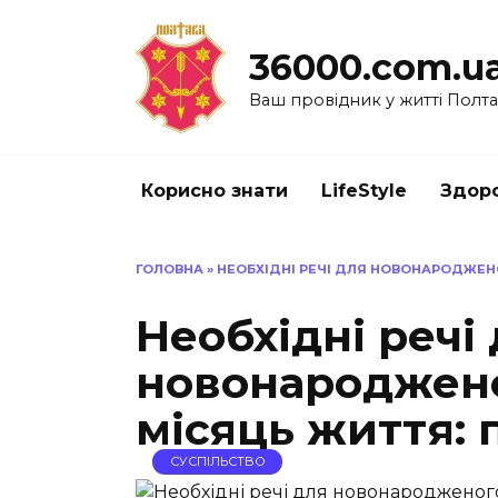
Перейти
до
36000.com.u
вмісту
Ваш провідник у житті Полт
Корисно знати
LifeStyle
Здоро
ГОЛОВНА
»
НЕОБХІДНІ РЕЧІ ДЛЯ НОВОНАРОДЖЕН
Необхідні речі
новонароджен
місяць життя:
СУСПІЛЬСТВО