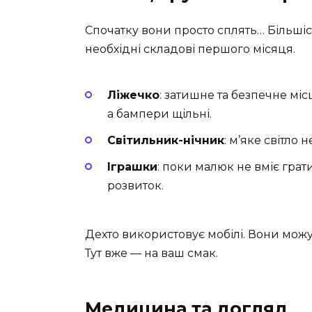
Спочатку вони просто сплять… Більшіст
необхідні складові першого місяця.
Ліжечко
: затишне та безпечне мі
а бампери щільні.
Світильник-нічник
: м’яке світло 
Іграшки
: поки малюк не вміє гра
розвиток.
Дехто використовує мобілі. Вони мож
Тут вже — на ваш смак.
Медицина та догляд