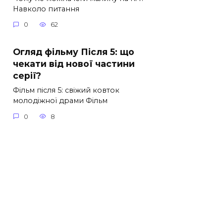
Навколо питання
0
62
Огляд фільму Після 5: що
чекати від нової частини
серії?
Фільм після 5: свіжий ковток
молодіжної драми Фільм
0
8