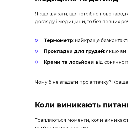
Якщо шукати, що потрібно новонародж
догляду і медицини, то без певних ре
Термометр
: найкраще безконтакт
Прокладки для грудей
: якщо ви
Креми та лосьйони
: від сонячно
Чому б не згадати про аптечку? Краще,
Коли виникають питан
Трапляються моменти, коли виникають
пам’ятати про інтуїцію.