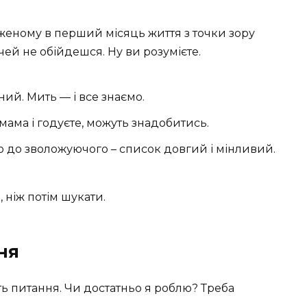
еному в перший місяць життя з точки зору
чей не обійдешся. Ну ви розумієте.
ний. Мить — і все знаємо.
 мама і годуєте, можуть знадобитись.
го до зволожуючого – список довгий і мінливий.
 ніж потім шукати.
ня
 питання. Чи достатньо я роблю? Треба