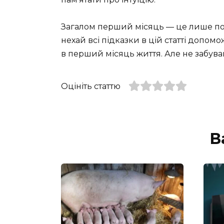
Загалом перший місяць — це лише поча
нехай всі підказки в цій статті допо
в перший місяць життя. Але не забува
Оцініть статтю
В