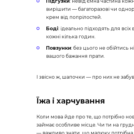
Підгузки
: невід’ємна частина ко
вирішити — багаторазові чи однора
крем від попрілостей.
Боді
: ідеально підходять для всіх
кожні кілька годин.
Повзунки
: без цього не обійтись ні
вашого бажання прати.
І звісно ж, шапочки — про них не забув
Їжа і харчування
Коли мова йде про те, що потрібно н
займає особливе місце. Чи ти на гру
— важливо знати, що малюку потрібна у