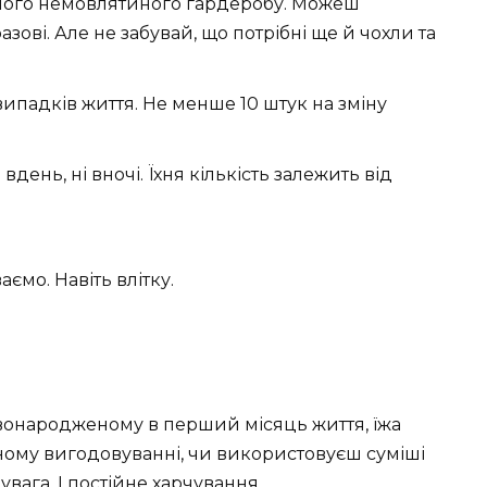
жного немовлятиного гардеробу. Можеш
зові. Але не забувай, що потрібні ще й чохли та
 випадків життя. Не менше 10 штук на зміну
 вдень, ні вночі. Їхня кількість залежить від
аємо. Навіть влітку.
овонародженому в перший місяць життя, їжа
дному вигодовуванні, чи використовуєш суміші
вага. І постійне харчування.