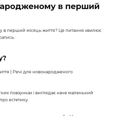
народженому в перший
у в перший місяць життя? Це питання хвилює
ратись.
у?
ітних повзунках і виглядає наче маленький
про естетику.