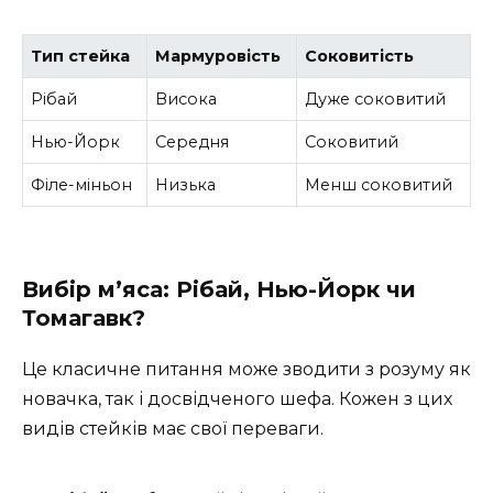
Тип стейка
Мармуровість
Соковитість
Рібай
Висока
Дуже соковитий
Нью-Йорк
Середня
Соковитий
Філе-міньон
Низька
Менш соковитий
Вибір м’яса: Рібай, Нью-Йорк чи
Томагавк?
Це класичне питання може зводити з розуму як
новачка, так і досвідченого шефа. Кожен з цих
видів стейків має свої переваги.