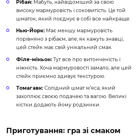
Рібай:
Мабуть, найвідоміший за свою
високу мармуровість і соковитість. Це той
шматок, який поєднує в собі все найкраще.
Нью-Йорк:
Має меншу мармуровість
порівняно з рібаєм, але, як кажуть знавці,
цей стейк має свій унікальний смак.
Філе-міньон:
Тут все про витонченість і
ніжність. Хоча мармуровості замало, але цей
стейк приємно здивує текстурою.
Томагавк:
Солідний шмат м’яса, який
захоплює своєю подачею та вагою. Великі
кістки додають йому родзинки.
Приготування: гра зі смаком