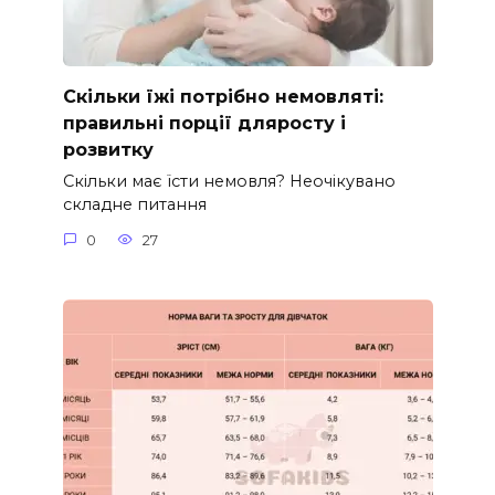
Скільки їжі потрібно немовляті:
правильні порції дляросту і
розвитку
Скільки має їсти немовля? Неочікувано
складне питання
0
27