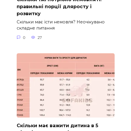
правильні порції дляросту і
розвитку
Скільки має їсти немовля? Неочікувано
складне питання
0
27
Скільки має важити дитина в 5