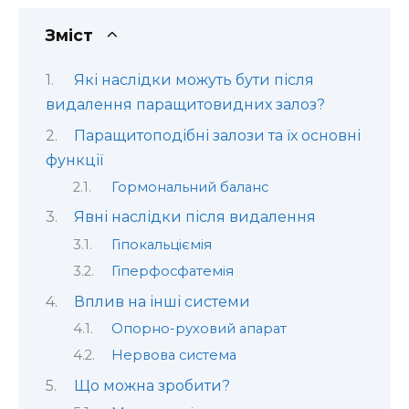
Зміст
Які наслідки можуть бути після
видалення паращитовидних залоз?
Паращитоподібні залози та їх основні
функції
Гормональний баланс
Явні наслідки після видалення
Гіпокальціємія
Гіперфосфатемія
Вплив на інші системи
Опорно-руховий апарат
Нервова система
Що можна зробити?