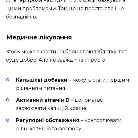
А тепер трохи надії для тих, хто зіштовхнувся з
цими проблемами. Так, це не просто, але і не
безнадійно.
Медичне лікування
Хтось може сказати: Та бери свою таблетку, все
буде добре! Але не завжди так просто.
Кальцієві добавки
– можуть стати першим
рішенням питання.
Активний вітамін D
– допомагає
засвоювати кальцій краще.
Регулярні обстеження
– контролювати
рівні кальцію та фосфору.