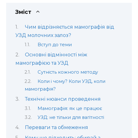
Зміст
Чим відрізняється мамографія від
УЗД молочних залоз?
Вступ до теми
Основні відмінності між
мамографією та УЗД
Сутність кожного методу
Коли і чому? Коли УЗД, коли
мамографія?
Технічні нюанси проведення
Мамографія: як це працює
УЗД: не тільки для вагітності
Переваги та обмеження
Кому що підходить: обирай з