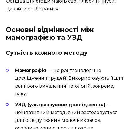
Обидва ці методи мають свої плюси і мінуси.
Давайте розбиратися!
Основні відмінності між
мамографією та УЗД
Сутність кожного методу
Мамографія
— це рентгенологічне
дослідження грудей. Використовують її для
раннього виявлення патологій, зокрема,
раку.
УЗД (ультразвукове дослідження)
—
неінвазивний метод, який застосовується
для огляду тканин молочних залоз,
особливо коли є щось підозріле.