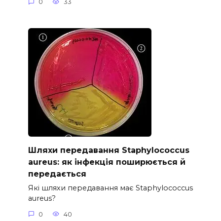
0
33
Шляхи передавання Staphylococcus
aureus: як інфекція поширюється й
передається
Які шляхи передавання має Staphylococcus
aureus?
0
40