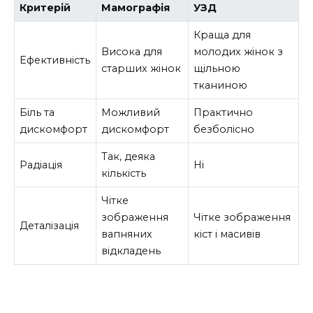
Критерій
Мамографія
УЗД
Краща для
Висока для
молодих жінок з
Ефективність
старших жінок
щільною
тканиною
Біль та
Можливий
Практично
дискомфорт
дискомфорт
безболісно
Так, деяка
Радіація
Ні
кількість
Чітке
зображення
Чітке зображення
Деталізація
вапняних
кіст і масивів
відкладень