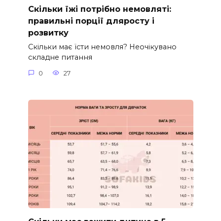
Скільки їжі потрібно немовляті:
правильні порції дляросту і
розвитку
Скільки має їсти немовля? Неочікувано
складне питання
0
27