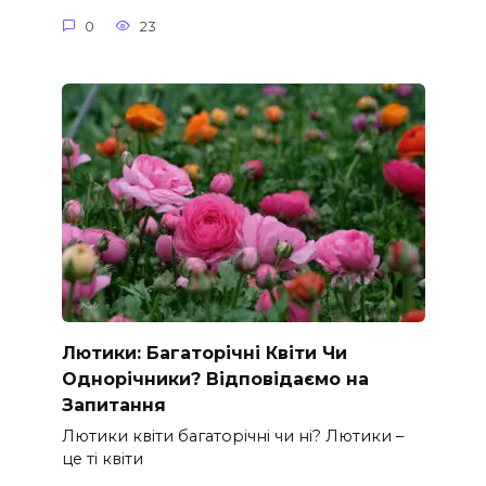
0
23
Лютики: Багаторічні Квіти Чи
Однорічники? Відповідаємо на
Запитання
Лютики квіти багаторічні чи ні? Лютики –
це ті квіти