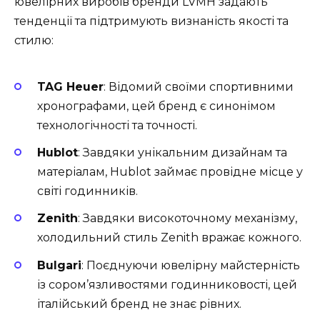
ювелірних виробів бренди LVMH задають
тенденції та підтримують визнаність якості та
стилю:
TAG Heuer
: Відомий своїми спортивними
хронографами, цей бренд є синонімом
технологічності та точності.
Hublot
: Завдяки унікальним дизайнам та
матеріалам, Hublot займає провідне місце у
світі годинників.
Zenith
: Завдяки високоточному механізму,
холодильний стиль Zenith вражає кожного.
Bulgari
: Поєднуючи ювелірну майстерність
із сором’язливостями годинниковості, цей
італійський бренд не знає рівних.