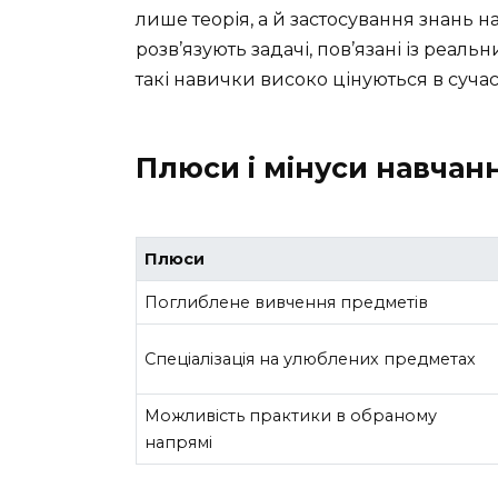
лише теорія, а й застосування знань н
розв’язують задачі, пов’язані із реа
такі навички високо цінуються в сучасн
Плюси і мінуси навчанн
Плюси
Поглиблене вивчення предметів
Спеціалізація на улюблених предметах
Можливість практики в обраному
напрямі