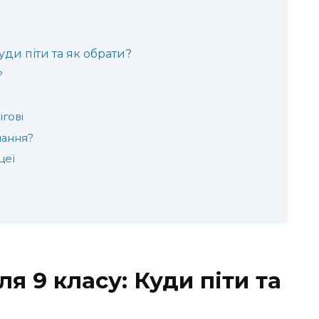
Куди піти та як обрати?
?
ігові
чання?
цеї
ля 9 класу: Куди піти та