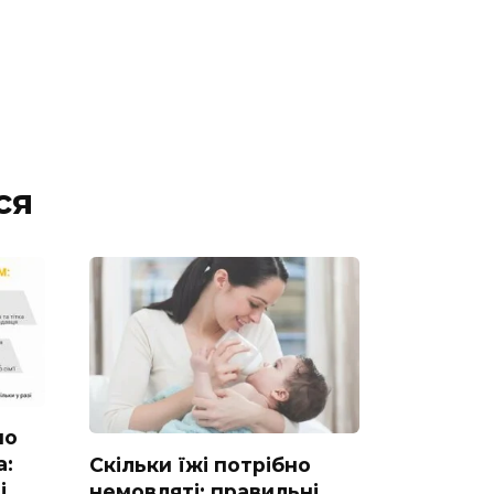
ся
но
а:
Скільки їжі потрібно
і
немовляті: правильні