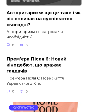
Авторитаризм: що це таке і як
він впливає на суспільство
сьогодні?
Авторитаризм це: загроза чи
необхідність?
0
12
Прем’єра Після 6: Новий
кінодебют, що вражає
глядачів
Прем’єра Після 6: Нове Життя
Українського Кіно
0
6
СУСПІЛЬСТВО