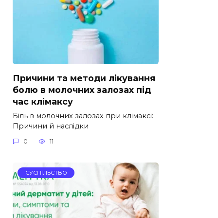
Причини та методи лікування
болю в молочних залозах під
час клімаксу
Біль в молочних залозах при клімаксі:
Причини й наслідки
0
11
СУСПІЛЬСТВО