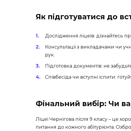
Як підготуватися до вс
Дослідження ліцеїв: дізнайтесь п
Консультації з викладачами чи уч
рук.
Підготовка документів: не забудьт
Співбесіда чи вступні іспити: готу
Фінальний вибір: Чи в
Ліцеї Чернігова після 9 класу – це хо
питання до кожного абітурієнта. Озбро