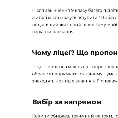
Після закінчення 9 класу багато підліт
жителі міста можуть вступити? Вибір
подальший життєвий шлях. Тому майбут
варіанти навчання.
Чому ліцеї? Що пропо
Ліцеї Чернігова мають що запропонуват
обраних напрямках: технічному, гуман
знаходять не лише знання, а й справжн
Вибір за напрямом
Коли ти обираєш технічний напрям, т