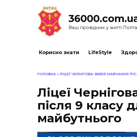
Перейти
до
36000.com.u
вмісту
Ваш провідник у житті Полт
Корисно знати
LifeStyle
Здоро
ГОЛОВНА
»
ЛІЦЕЇ ЧЕРНІГОВА: ВИБІР НАВЧАННЯ П
Ліцеї Чернігов
після 9 класу 
майбутнього