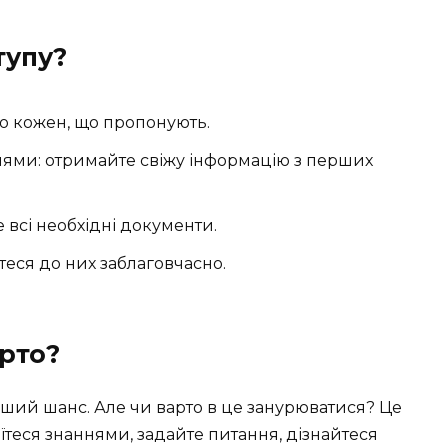
тупу?
ро кожен, що пропонують.
нями: отримайте свіжу інформацію з перших
е всі необхідні документи.
йтеся до них заблаговчасно.
арто?
роший шанс. Але чи варто в це занурюватися? Це
їтеся знаннями, задайте питання, дізнайтеся