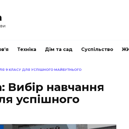
a
ави
в’я
Техніка
Дім та сад
Суспільство
Ж
ІСЛЯ 9 КЛАСУ ДЛЯ УСПІШНОГО МАЙБУТНЬОГО
а: Вибір навчання
для успішного