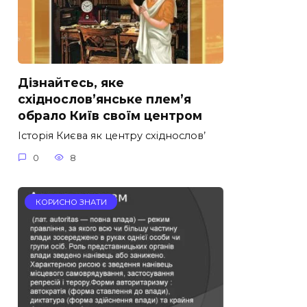
Дізнайтесь, яке
східнослов’янське плем’я
обрало Київ своїм центром
Історія Києва як центру східнослов’
0
8
КОРИСНО ЗНАТИ