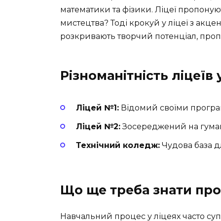
математики та фізики. Ліцеї пропонуют
мистецтва? Тоді крокуй у ліцеї з акце
розкривають творчий потенціал, пропон
Різноманітність ліцеїв 
Ліцей №1:
Відомий своїми програ
Ліцей №2:
Зосереджений на гумані
Технічний коледж:
Чудова база дл
Що ще треба знати про
Навчальний процес у ліцеях часто су