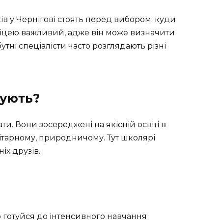
ків у Чернігові стоять перед вибором: куди
 ліцею важливий, адже він може визначити
ні спеціалісти часто розглядають різні
нують?
и. Вони зосереджені на якісній освіті в
ітарному, природничому. Тут школярі
іх друзів.
о готуйся до інтенсивного навчання