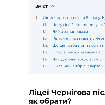
Зміст
Ліцеї Чернігова після 9 класу: 
Чому ліцеї? Що пропонують
Вибір за напрямом
Різноманітність ліцеїв у Черн
Що ще треба знати про нав
Плюси і мінуси навчання в лі
Як підготуватися до вступу?
Фінальний вибір: Чи варто?
Ліцеї Чернігова піс
як обрати?