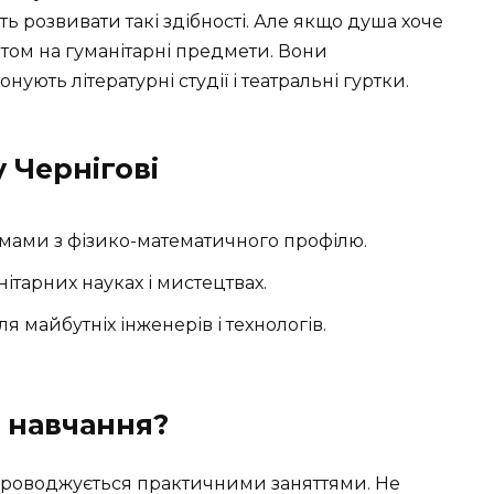
ь розвивати такі здібності. Але якщо душа хоче
нтом на гуманітарні предмети. Вони
ують літературні студії і театральні гуртки.
у Чернігові
мами з фізико-математичного профілю.
тарних науках і мистецтвах.
я майбутніх інженерів і технологів.
 навчання?
проводжується практичними заняттями. Не