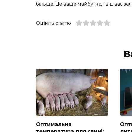
більше. Це ваше майбутнє, і від вас за
Оцініть статтю
В
Оптимальна
Опт
температура для свині:
дитя