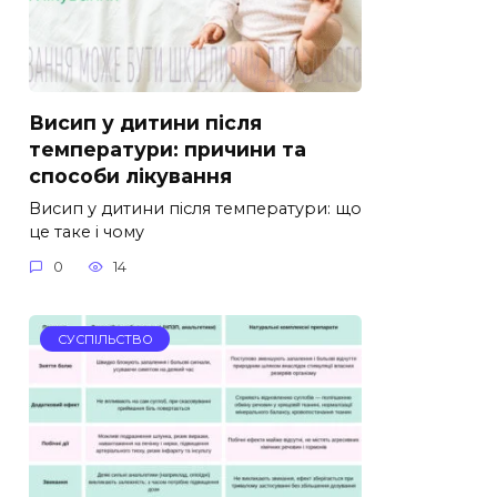
Висип у дитини після
температури: причини та
способи лікування
Висип у дитини після температури: що
це таке і чому
0
14
СУСПІЛЬСТВО