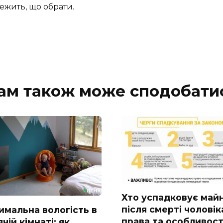
лежить, що обрати.
ам також може сподобати
Хто успадковує май
після смерті чоловік
имальна вологість в
права та особливост
чій кімнаті: як