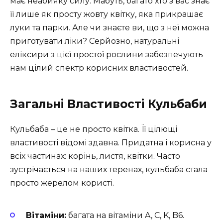
має неабияку силу. Мабуть, багато хто з вас знає
її лише як просту жовту квітку, яка прикрашає
луки та парки. Але чи знаєте ви, що з неї можна
приготувати ліки? Серйозно, натуральні
еліксири з цієї простої рослини забезпечують
нам цілий спектр корисних властивостей.
Загальні Властивості Кульбаби
Кульбаба – це не просто квітка. Її цілющі
властивості відомі здавна. Придатна і корисна у
всіх частинах: корінь, листя, квітки. Часто
зустрічається на наших теренах, кульбаба стала
просто жерелом користі.
Вітаміни:
багата на вітаміни A, C, K, B6.