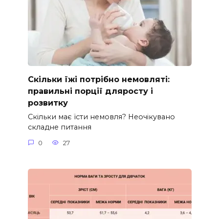
Скільки їжі потрібно немовляті:
правильні порції дляросту і
розвитку
Скільки має їсти немовля? Неочікувано
складне питання
0
27