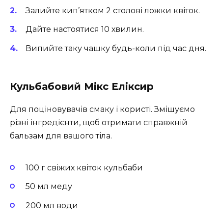
Залийте кип’ятком 2 столові ложки квіток.
Дайте настоятися 10 хвилин.
Випийте таку чашку будь-коли під час дня.
Кульбабовий Мікс Еліксир
Для поціновувачів смаку і користі. Змішуємо
різні інгредієнти, щоб отримати справжній
бальзам для вашого тіла.
100 г свіжих квіток кульбаби
50 мл меду
200 мл води