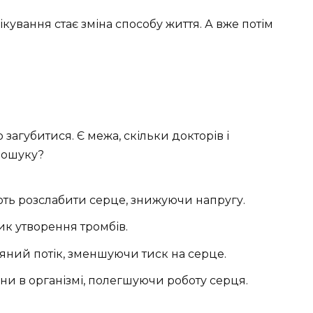
кування стає зміна способу життя. А вже потім
 загубитися. Є межа, скільки докторів і
пошуку?
ють розслабити серце, знижуючи напругу.
ик утворення тромбів.
’яний потік, зменшуючи тиск на серце.
ни в організмі, полегшуючи роботу серця.