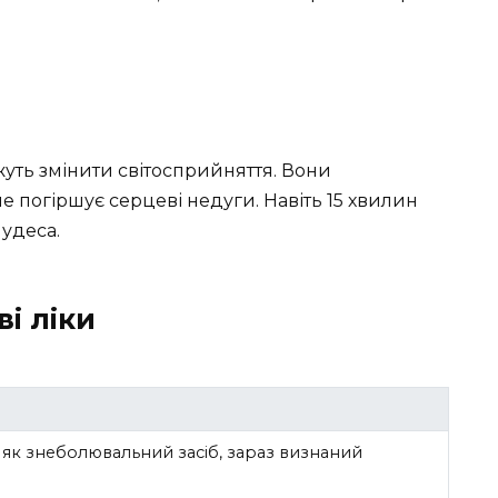
уть змінити світосприйняття. Вони
 погіршує серцеві недуги. Навіть 15 хвилин
чудеса.
ві ліки
як знеболювальний засіб, зараз визнаний