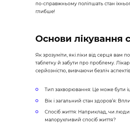
по-справжньому поліпшать стан їхньог
глибше!
Основи лікування 
Як зрозуміти, які ліки від серця вам п
таблетку й забути про проблему. Лікар
серйозністю, вивчаючи безліч аспектів
Тип захворювання: Це може бути іш
Вік і загальний стан здоров’я: Впл
Спосіб життя: Наприклад, чи люди
малорухливий спосіб життя?