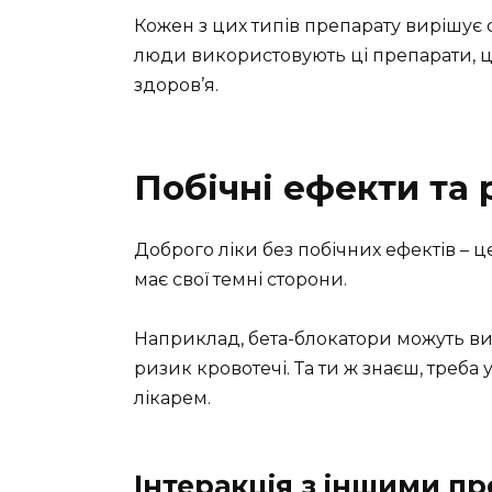
Кожен з цих типів препарату вирішує 
люди використовують ці препарати, це
здоров’я.
Побічні ефекти та 
Доброго ліки без побічних ефектів – 
має свої темні сторони.
Наприклад, бета-блокатори можуть ви
ризик кровотечі. Та ти ж знаєш, треба 
лікарем.
Інтеракція з іншими п