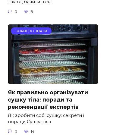
Так от, бачити в сні
0
9
КОРИСНО ЗНАТИ
Як правильно організувати
сушку тіла: поради та
рекомендації експертів
Як зробити собі сушку: секрети і
поради Сушка тіла
0
14