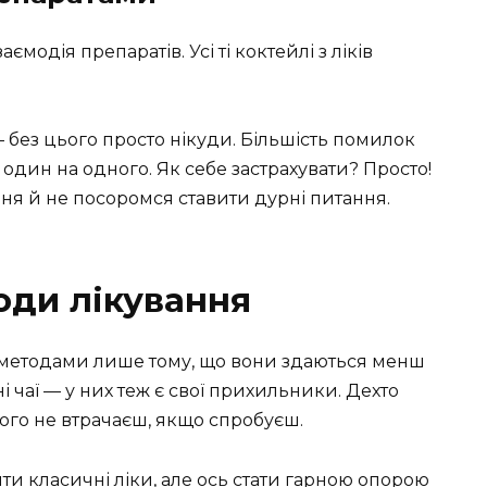
аємодія препаратів. Усі ті коктейлі з ліків
 без цього просто нікуди. Більшість помилок
 один на одного. Як себе застрахувати? Просто!
ня й не посоромся ставити дурні питання.
оди лікування
 методами лише тому, що вони здаються менш
і чаї — у них теж є свої прихильники. Дехто
чого не втрачаєш, якщо спробуєш.
ти класичні ліки, але ось стати гарною опорою