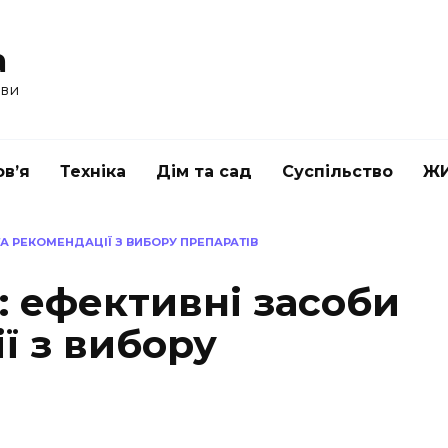
a
ави
в’я
Техніка
Дім та сад
Суспільство
Ж
ТА РЕКОМЕНДАЦІЇ З ВИБОРУ ПРЕПАРАТІВ
: ефективні засоби
ї з вибору