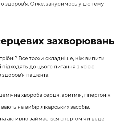
о здоров’я. Отже, зануримось у цю тему
серцевих захворювань
отрібні? Все трохи складніше, ніж випити
і підходять до цього питання з усією
 здоров’я пацієнта.
емічна хвороба серця, аритмія, гіпертонія.
ивають на вибір лікарських засобів.
на активно займається спортом чи веде