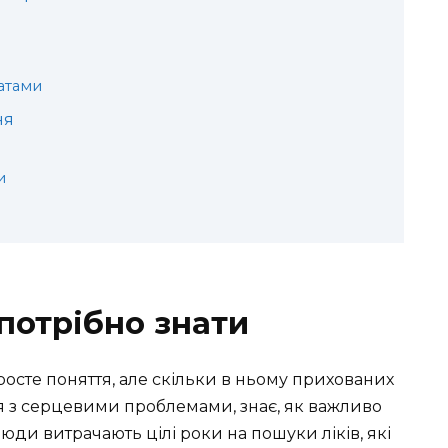
атами
ня
и
 потрібно знати
просте поняття, але скільки в ньому прихованих
вся з серцевими проблемами, знає, як важливо
юди витрачають цілі роки на пошуки ліків, які