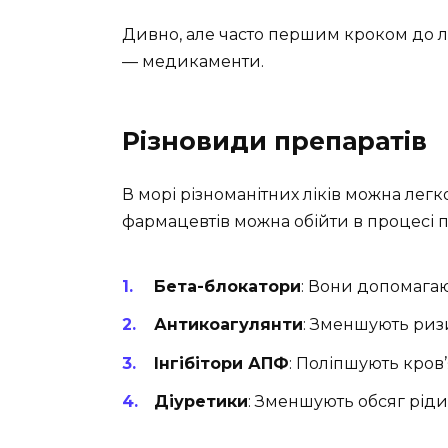
Дивно, але часто першим кроком до лі
— медикаменти.
Різновиди препаратів
В морі різноманітних ліків можна легко
фармацевтів можна обійти в процесі 
Бета-блокатори
: Вони допомага
Антикоагулянти
: Зменшують риз
Інгібітори АПФ
: Поліпшують кров
Діуретики
: Зменшують обсяг ріди