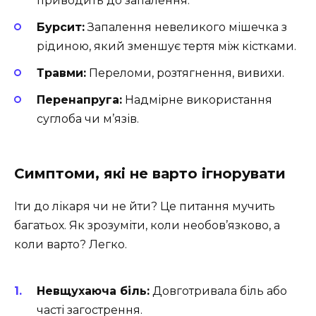
приводить до запалення.
Бурсит:
Запалення невеликого мішечка з
рідиною, який зменшує тертя між кістками.
Травми:
Переломи, розтягнення, вивихи.
Перенапруга:
Надмірне використання
суглоба чи м’язів.
Симптоми, які не варто ігнорувати
Іти до лікаря чи не йти? Це питання мучить
багатьох. Як зрозуміти, коли необов’язково, а
коли варто? Легко.
Невщухаюча біль:
Довготривала біль або
часті загострення.