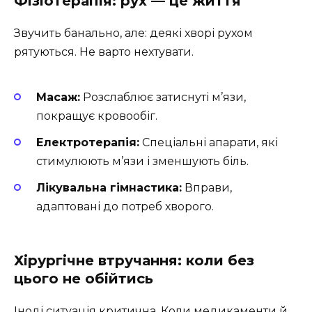
Фізіотерапія: рух — це життя
Звучить банально, але: деякі хворі рухом
рятуються. Не варто нехтувати.
Масаж:
Розслаблює затиснуті м’язи,
покращує кровообіг.
Електротерапія:
Спеціальні апарати, які
стимулюють м’язи і зменшують біль.
Лікувальна гімнастика:
Вправи,
адаптовані до потреб хворого.
Хірургічне втручання: коли без
цього не обійтись
Іноді ситуація критична. Коли медикаменти й