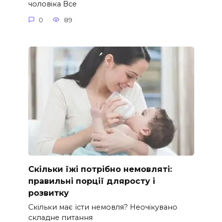
чоловіка Все
0
89
Скільки їжі потрібно немовляті:
правильні порції дляросту і
розвитку
Скільки має їсти немовля? Неочікувано
складне питання