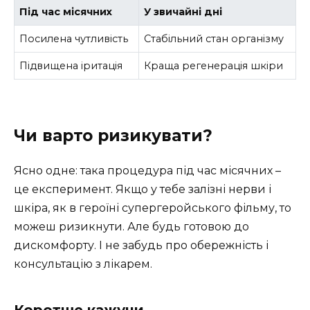
Під час місячних
У звичайні дні
Посилена чутливість
Стабільний стан організму
Підвищена іритація
Краща регенерація шкіри
Чи варто ризикувати?
Ясно одне: така процедура під час місячних –
це експеримент. Якщо у тебе залізні нерви і
шкіра, як в героїні супергеройського фільму, то
можеш ризикнути. Але будь готовою до
дискомфорту. І не забудь про обережність і
консультацію з лікарем.
Коротше кажучи