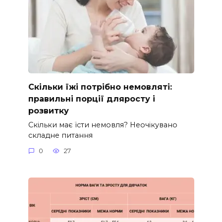
Скільки їжі потрібно немовляті:
правильні порції дляросту і
розвитку
Скільки має їсти немовля? Неочікувано
складне питання
0
27