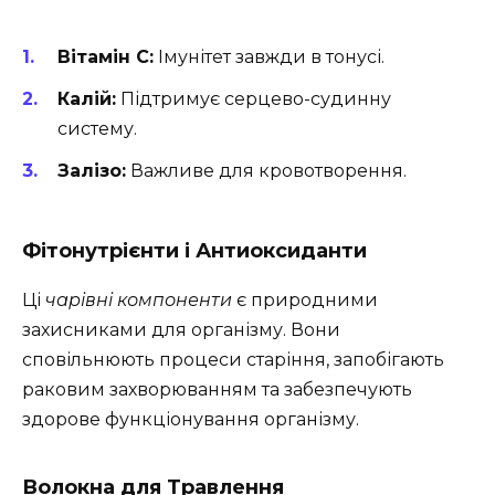
Вітамін C:
Імунітет завжди в тонусі.
Калій:
Підтримує серцево-судинну
систему.
Залізо:
Важливе для кровотворення.
Фітонутрієнти і Антиоксиданти
Ці
чарівні компоненти
є природними
захисниками для організму. Вони
сповільнюють процеси старіння, запобігають
раковим захворюванням та забезпечують
здорове функціонування організму.
Волокна для Травлення