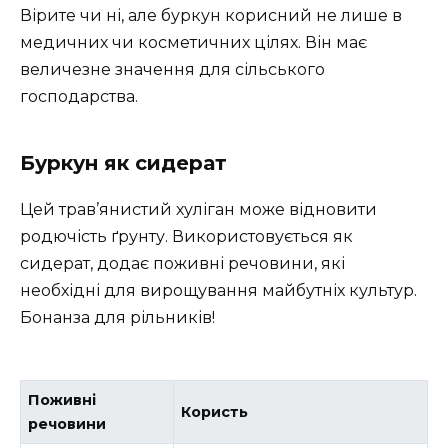
Вірите чи ні, але буркун корисний не лише в
медичних чи косметичних цілях. Він має
величезне значення для сільського
господарства.
Буркун як сидерат
Цей трав’янистий хуліган може відновити
родючість ґрунту. Використовується як
сидерат, додає поживні речовини, які
необхідні для вирощування майбутніх культур.
Бонанза для рільників!
Поживні
Користь
речовини