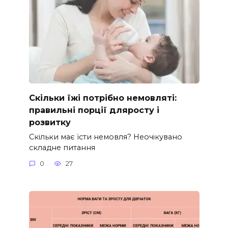
Скільки їжі потрібно немовляті:
правильні порції дляросту і
розвитку
Скільки має їсти немовля? Неочікувано
складне питання
0
27