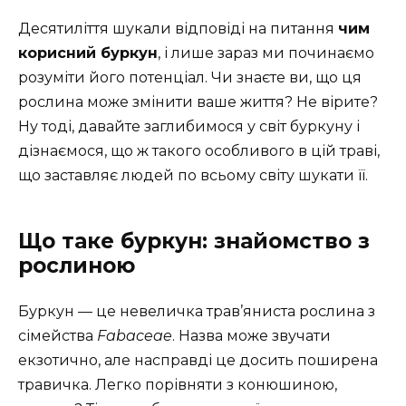
Десятиліття шукали відповіді на питання
чим
корисний буркун
, і лише зараз ми починаємо
розуміти його потенціал. Чи знаєте ви, що ця
рослина може змінити ваше життя? Не вірите?
Ну тоді, давайте заглибимося у світ буркуну і
дізнаємося, що ж такого особливого в цій траві,
що заставляє людей по всьому світу шукати її.
Що таке буркун: знайомство з
рослиною
Буркун — це невеличка трав’яниста рослина з
сімейства
Fabaceae
. Назва може звучати
екзотично, але насправді це досить поширена
травичка. Легко порівняти з конюшиною,