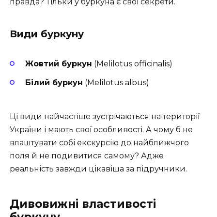
правда? Тільки у буркуна є свої секрети.
Види буркуну
Жовтий буркун
(Melilotus officinalis)
Білий буркун
(Melilotus albus)
Ці види найчастіше зустрічаються на території
України і мають свої особливості. А чому б не
влаштувати собі екскурсію до найближчого
поля й не подивитися самому? Адже
реальність завжди цікавіша за підручники.
Дивовижні властивості
буркуну