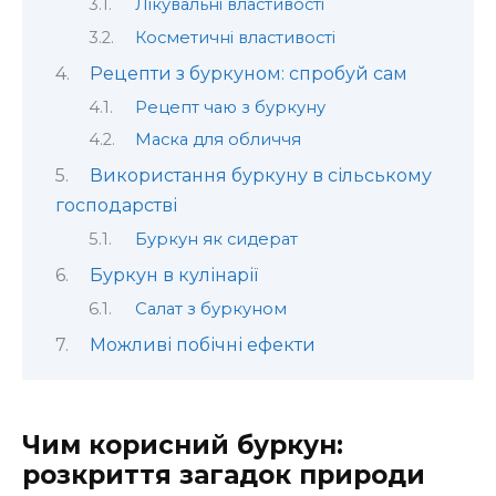
Лікувальні властивості
Косметичні властивості
Рецепти з буркуном: спробуй сам
Рецепт чаю з буркуну
Маска для обличчя
Використання буркуну в сільському
господарстві
Буркун як сидерат
Буркун в кулінарії
Салат з буркуном
Можливі побічні ефекти
Чим корисний буркун:
розкриття загадок природи