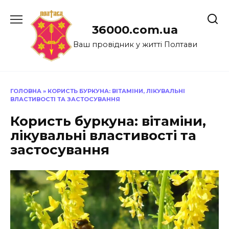
Перейти
до
36000.com.ua
вмісту
Ваш провідник у житті Полтави
ГОЛОВНА
»
КОРИСТЬ БУРКУНА: ВІТАМІНИ, ЛІКУВАЛЬНІ
ВЛАСТИВОСТІ ТА ЗАСТОСУВАННЯ
Користь буркуна: вітаміни,
лікувальні властивості та
застосування