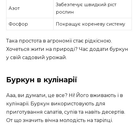
Забезпечує швидкий ріст
Азот
рослин
Фосфор
Покращує кореневу систему
Така простота в агрономії стає рідкісною.
Хочеться жити на природі? Час додати буркун
у свій садовий урожай.
Буркун в кулінарії
Ааа, ви думали, це все? Ні! Його вживають і в
кулінарії. Буркун використовують для
приготування салатів, супів та навіть десертів.
От що значить вічна молодість на тарілці.