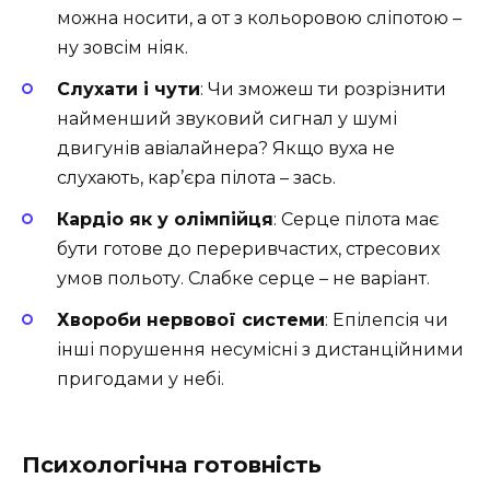
можна носити, а от з кольоровою сліпотою –
ну зовсім ніяк.
Слухати і чути
: Чи зможеш ти розрізнити
найменший звуковий сигнал у шумі
двигунів авіалайнера? Якщо вуха не
слухають, кар’єра пілота – зась.
Кардіо як у олімпійця
: Серце пілота має
бути готове до переривчастих, стресових
умов польоту. Слабке серце – не варіант.
Хвороби нервової системи
: Епілепсія чи
інші порушення несумісні з дистанційними
пригодами у небі.
Психологічна готовність