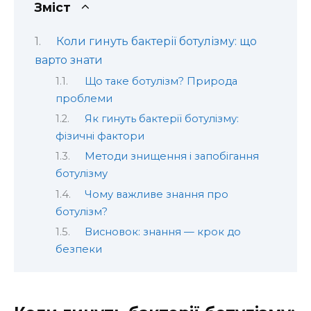
Зміст
Коли гинуть бактерії ботулізму: що
варто знати
Що таке ботулізм? Природа
проблеми
Як гинуть бактерії ботулізму:
фізичні фактори
Методи знищення і запобігання
ботулізму
Чому важливе знання про
ботулізм?
Висновок: знання — крок до
безпеки