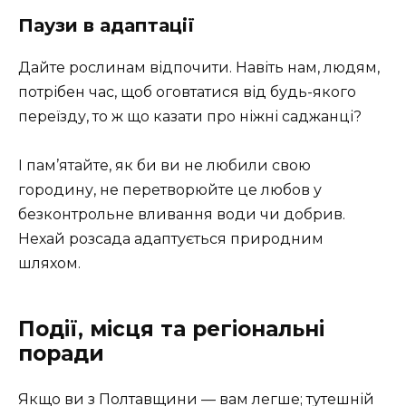
Паузи в адаптації
Дайте рослинам відпочити. Навіть нам, людям,
потрібен час, щоб оговтатися від будь-якого
переїзду, то ж що казати про ніжні саджанці?
І пам’ятайте, як би ви не любили свою
городину, не перетворюйте це любов у
безконтрольне вливання води чи добрив.
Нехай розсада адаптується природним
шляхом.
Події, місця та регіональні
поради
Якщо ви з Полтавщини — вам легше; тутешній