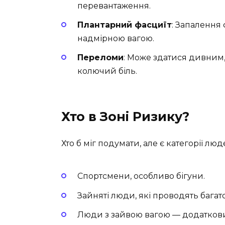
перевантаження.
Плантарний фасциїт
: Запалення 
надмірною вагою.
Переломи
: Може здатися дивним
колючий біль.
Хто в Зоні Ризику?
Хто б міг подумати, але є категорії лю
Спортсмени, особливо бігуни.
Зайняті люди, які проводять багато
Люди з зайвою вагою — додаткови