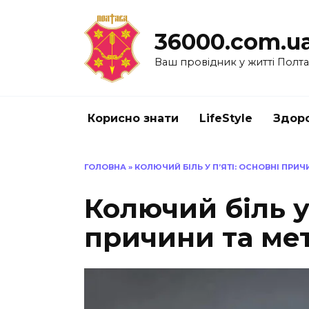
Перейти
до
36000.com.u
вмісту
Ваш провідник у житті Полт
Корисно знати
LifeStyle
Здоро
ГОЛОВНА
»
КОЛЮЧИЙ БІЛЬ У П’ЯТІ: ОСНОВНІ ПРИ
Колючий біль у 
причини та ме