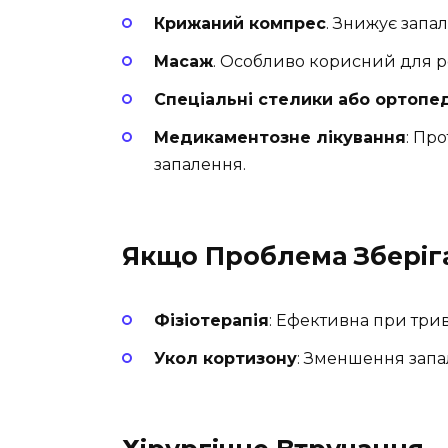
Крижаний компрес
. Знижує запа
Масаж
. Особливо корисний для роз
Спеціальні стелики або ортопе
Медикаментозне лікування
: Пр
запалення.
Якщо Проблема Зберіг
Фізіотерапія
: Ефективна при три
Укол кортизону
: Зменшення запал