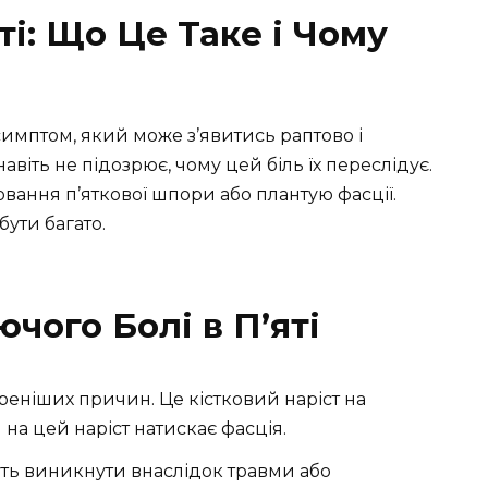
ті: Що Це Таке і Чому
симптом, який може з’явитись раптово і
навіть не підозрює, чому цей біль їх переслідує.
вання п’яткової шпори або плантую фасції.
бути багато.
чого Болі в П’яті
реніших причин. Це кістковий наріст на
и на цей наріст натискає фасція.
уть виникнути внаслідок травми або