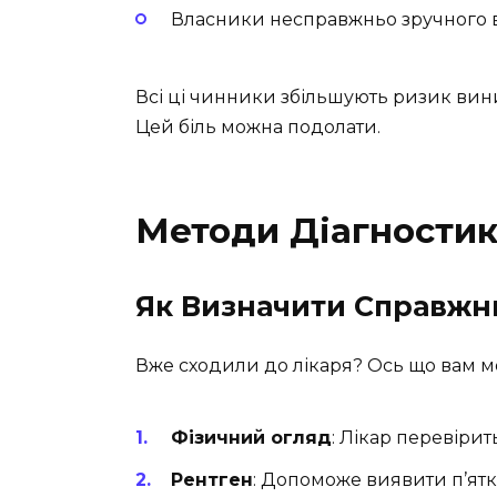
Власники несправжньо зручного в
Всі ці чинники збільшують ризик вини
Цей біль можна подолати.
Методи Діагности
Як Визначити Справжн
Вже сходили до лікаря? Ось що вам м
Фізичний огляд
: Лікар перевірить
Рентген
: Допоможе виявити п’ят