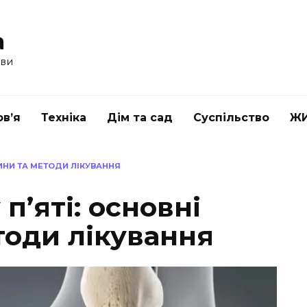
a
ави
в’я
Техніка
Дім та сад
Суспільство
Ж
ЧИНИ ТА МЕТОДИ ЛІКУВАННЯ
п’яті: основні
тоди лікування