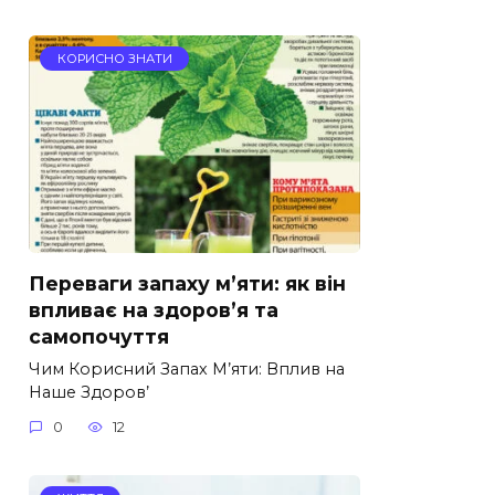
КОРИСНО ЗНАТИ
Переваги запаху м’яти: як він
впливає на здоров’я та
самопочуття
Чим Корисний Запах М’яти: Вплив на
Наше Здоров’
0
12