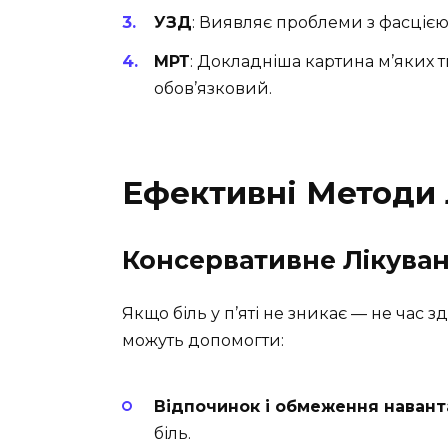
УЗД
: Виявляє проблеми з фасціє
МРТ
: Докладніша картина м’яких 
обов’язковий.
Ефективні Методи 
Консервативне Лікува
Якщо біль у п’яті не зникає — не час з
можуть допомогти:
Відпочинок і обмеження наван
біль.