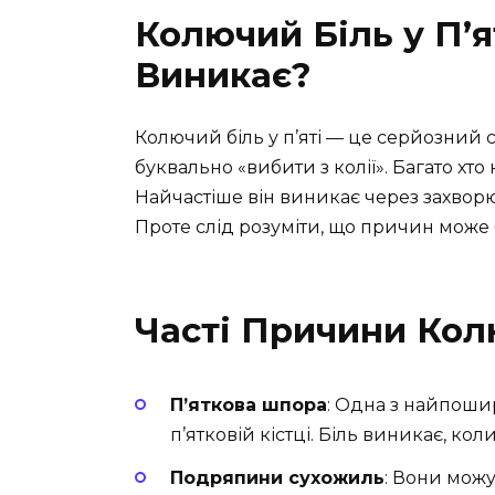
Колючий Біль у П’я
Виникає?
Колючий біль у п’яті — це серйозний 
буквально «вибити з колії». Багато хто 
Найчастіше він виникає через захворю
Проте слід розуміти, що причин може 
Часті Причини Колю
П’яткова шпора
: Одна з найпоши
п’ятковій кістці. Біль виникає, кол
Подряпини сухожиль
: Вони мож