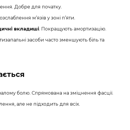
лення. Добре для початку.
слаблення м’язів у зоні п’яти.
дичні вкладиші
. Покращують амортизацію.
отизапальні засоби часто зменшують біль та
ається
валому болю. Спрямована на зміцнення фасції.
ення, але не підходить для всіх.