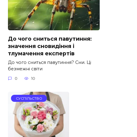
До чого сниться павутиння:
значення сновидіння і
тлумачення експертів
До чого сниться павутиння? Сни. Ці
безмежні світи
0
10
СУСПІЛЬСТВО