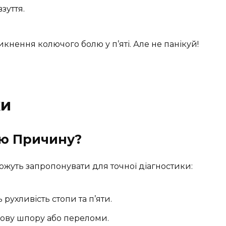
зуття.
кнення колючого болю у п’яті. Але не панікуй!
ки
ю Причину?
ожуть запропонувати для точної діагностики:
 рухливість стопи та п’яти.
кову шпору або переломи.