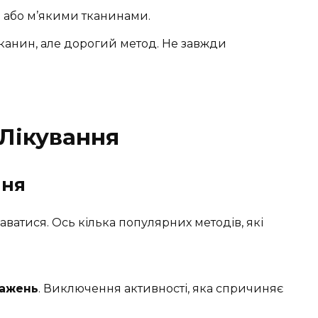
ю або м’якими тканинами.
тканин, але дорогий метод. Не завжди
Лікування
ння
даватися. Ось кілька популярних методів, які
тажень
. Виключення активності, яка спричиняє