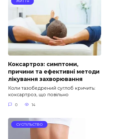
ЖИТТЯ
Коксартроз: симптоми,
причини та ефективні методи
лікування захворювання
Коли тазобедрений суглоб кричить:
коксартроз, що повільно
0
14
СУСПІЛЬСТВО