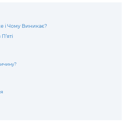
ке і Чому Виникає?
П’яті
ичину?
ся