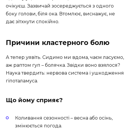
очікуєш. Зазвичай зосереджується з одного
боку голови, біля ока. Втомлює, виснажує, не
дає зітхнути спокійно.
Причини кластерного болю
А тепер уявіть. Сидимо ми вдома, чаєм ласуємо,
аж раптом гуп – болячка. Звідки воно взялося?
Наука твердить: нервова система і ушкодження
гіпоталамуса.
Що йому сприяє?
Коливання сезонності – весна або осінь,
змінюється погода.