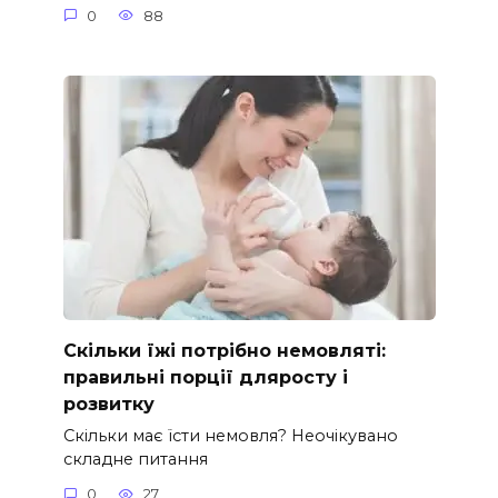
0
88
Скільки їжі потрібно немовляті:
правильні порції дляросту і
розвитку
Скільки має їсти немовля? Неочікувано
складне питання
0
27