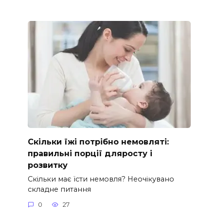
Скільки їжі потрібно немовляті:
правильні порції дляросту і
розвитку
Скільки має їсти немовля? Неочікувано
складне питання
0
27