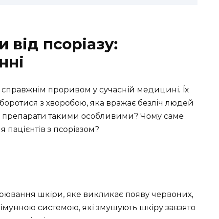
и від псоріазу:
нні
ли справжнім проривом у сучасній медицині. Їх
оротися з хворобою, яка вражає безліч людей
 ці препарати такими особливими? Чому саме
 пацієнтів з псоріазом?
орювання шкіри, яке викликає появу червоних,
 імунною системою, які змушують шкіру завзято