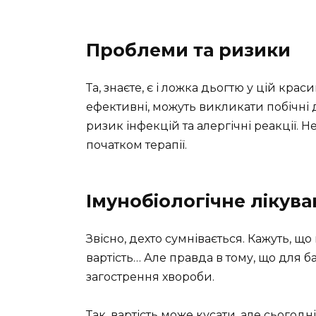
Проблеми та ризики
Та, знаєте, є і ложка дьогтю у цій крас
ефективні, можуть викликати побічні 
ризик інфекцій та алергічні реакції. 
початком терапії.
Імунобіологічне лікува
Звісно, дехто сумнівається. Кажуть, щ
вартість… Але правда в тому, що для б
загострення хвороби.
Так, вартість може кусати, але сьогод