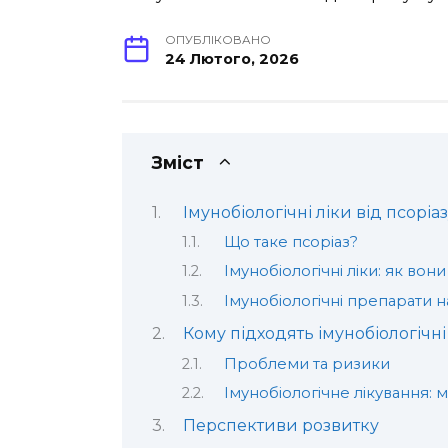
ОПУБЛІКОВАНО
24 Лютого, 2026
Зміст
Імунобіологічні ліки від псоріа
Що таке псоріаз?
Імунобіологічні ліки: як во
Імунобіологічні препарати 
Кому підходять імунобіологічні
Проблеми та ризики
Імунобіологічне лікування: м
Перспективи розвитку