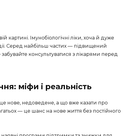
ивій картині. Імунобіологічні ліки, хоча й дуже
дії. Серед найбільш частих — підвищений
Не забувайте консультуватися з лікарями перед
ння: міфи і реальність
о це нове, недоведене, а що вже казати про
агатьох — це шанс на нове життя без постійного
ні наявні програми підтримки та знижки для