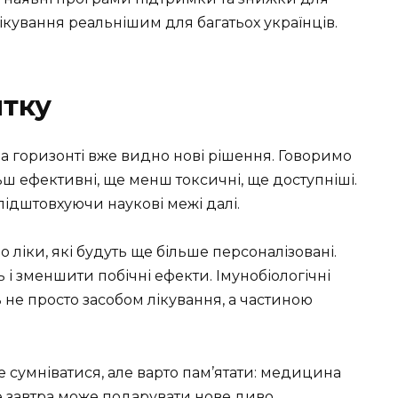
лікування реальнішим для багатьох українців.
итку
 на горизонті вже видно нові рішення. Говоримо
ьш ефективні, ще менш токсичні, ще доступніші.
, підштовхуючи наукові межі далі.
 ліки, які будуть ще більше персоналізовані.
і зменшити побічні ефекти. Імунобіологічні
ть не просто засобом лікування, а частиною
е сумніватися, але варто пам’ятати: медицина
е завтра може подарувати нове диво.