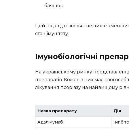
бляшок.
Цей підхід дозволяє не лише зменшит
стан імунітету.
Імунобіологічні препа
На українському ринку представлені 
препаратів. Кожен з них має свої особл
лікування псоріазу на найвищому рівн
Назва препарату
Дія
Адалімумаб
Інгібіт