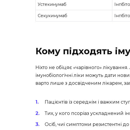
Устекинумаб
Інгібіт
Секукинумаб
Інгібіт
Кому підходять іму
Ніхто не обіцяє «чарівного» лікування
імунобіологічні ліки можуть дати нови
варто лише з досвідченим лікарем, з
Пацієнтів із середнім і важким сту
Тих, у кого псоріаз ускладнений 
Осіб, чиї симптоми резистентні до