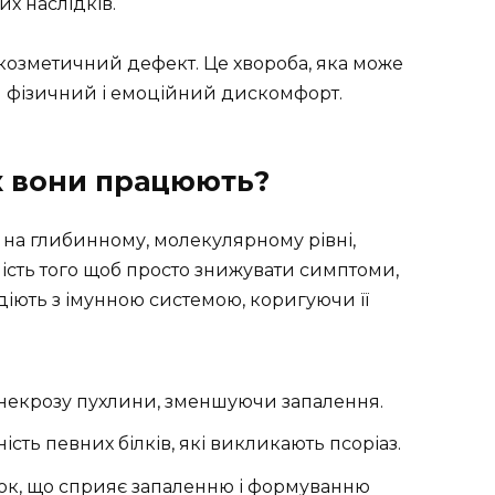
х наслідків.
 козметичний дефект. Це хвороба, яка може
и фізичний і емоційний дискомфорт.
як вони працюють?
ть на глибинному, молекулярному рівні,
ість того щоб просто знижувати симптоми,
іють з імунною системою, коригуючи її
р некрозу пухлини, зменшуючи запалення.
ність певних білків, які викликають псоріаз.
білок, що сприяє запаленню і формуванню