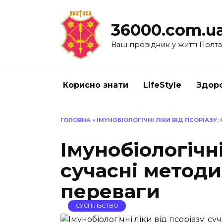
Перейти
до
36000.com.u
вмісту
Ваш провідник у житті Полт
Корисно знати
LifeStyle
Здоро
ГОЛОВНА
»
ІМУНОБІОЛОГІЧНІ ЛІКИ ВІД ПСОРІАЗУ
Імунобіологічні
сучасні методи
переваги
СУСПІЛЬСТВО