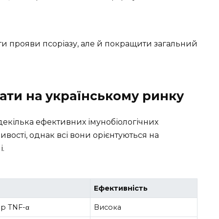
и прояви псоріазу, але й покращити загальний
рати на українському ринку
декілька ефективних імунобіологічних
ивості, однак всі вони орієнтуються на
і.
Ефективність
ор TNF-α
Висока