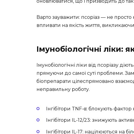
оновлюватися, що і призводить до таки
Варто зауважити: псоріаз — не просто
впливати на якість життя, викликаюч
Імунобіологічні ліки: 
Імунобіологічні ліки від псоріазу дію
прямуючи до самої суті проблеми. Зам
біопрепарати цілеспрямовано взаємод
неправильну роботу.
Інгібітори TNF-α: блокують факто
Інгібітори IL-12/23: знижують актив
Інгібітори IL-17: націлюються на 