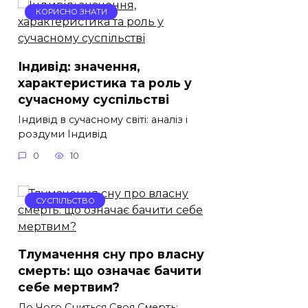
КОРИСНО ЗНАТИ
Індивід: значення,
характеристика та роль у
сучасному суспільстві
Індивід в сучасному світі: аналіз і
роздуми Індивід
0
10
СУСПІЛЬСТВО
Тлумачення сну про власну
смерть: що означає бачити
себе мертвим?
До Чого Сниться Своя Смерть: