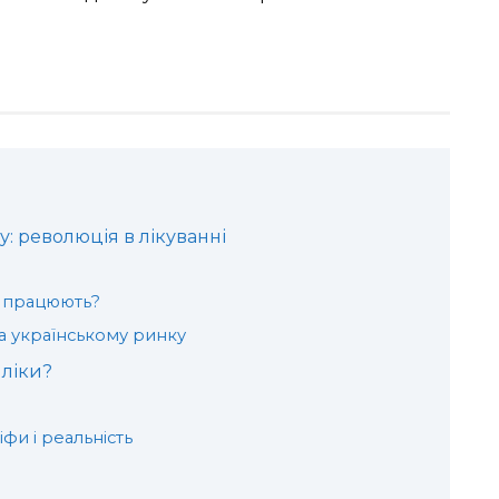
зу: революція в лікуванні
ни працюють?
на українському ринку
 ліки?
іфи і реальність