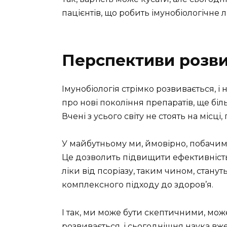
пацієнтів, що робить імунобіологічне 
Перспективи розв
Імунобіологія стрімко розвивається, і
про нові покоління препаратів, ще біл
Вчені з усього світу не стоять на місці
У майбутньому ми, ймовірно, побачимо
Це дозволить підвищити ефективність 
ліки від псоріазу, таким чином, стану
комплексного підходу до здоров’я.
І так, ми може бути скептичними, мож
розвивається, і сьогоднішня наука вж