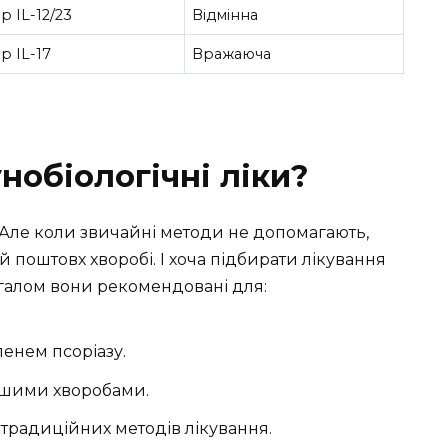
ор IL-12/23
Відмінна
ор IL-17
Вражаюча
нобіологічні ліки?
. Але коли звичайні методи не допомагають,
й поштовх хворобі. І хоча підбирати лікування
агалом вони рекомендовані для:
пенем псоріазу.
іншими хворобами.
 традиційних методів лікування.