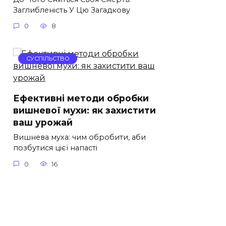
Заглибленість У Цю Загадкову
0
8
СУСПІЛЬСТВО
Ефективні методи обробки
вишневої мухи: як захистити
ваш урожай
Вишнева муха: чим обробити, аби
позбутися цієї напасті
0
16