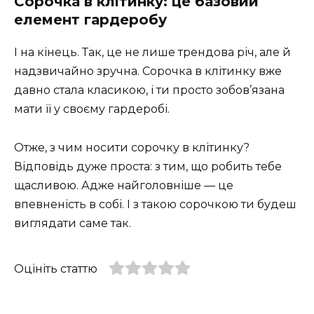
Сорочка в клітинку: це базовий
елемент гардеробу
І на кінець. Так, це не лише трендова річ, але й
надзвичайно зручна. Сорочка в клітинку вже
давно стала класикою, і ти просто зобов’язана
мати її у своєму гардеробі.
Отже, з чим носити сорочку в клітинку?
Відповідь дуже проста: з тим, що робить тебе
щасливою. Адже найголовніше — це
впевненість в собі. І з такою сорочкою ти будеш
виглядати саме так.
Оцініть статтю