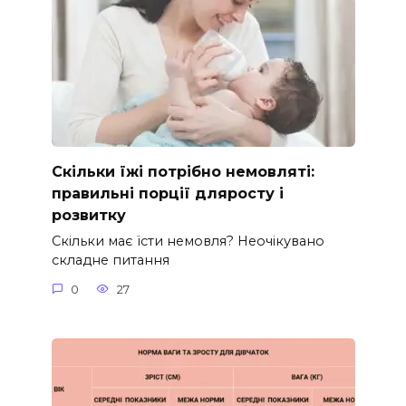
Скільки їжі потрібно немовляті:
правильні порції дляросту і
розвитку
Скільки має їсти немовля? Неочікувано
складне питання
0
27