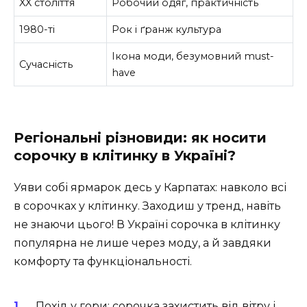
XX століття
Робочий одяг, практичність
1980-ті
Рок і ґранж культура
Ікона моди, безумовний must-
Сучасність
have
Регіональні різновиди: як носити
сорочку в клітинку в Україні?
Уяви собі ярмарок десь у Карпатах: навколо всі
в сорочках у клітинку. Заходиш у тренд, навіть
не знаючи цього! В Україні сорочка в клітинку
популярна не лише через моду, а й завдяки
комфорту та функціональності.
Похід у гори: сорочка захистить від вітру і