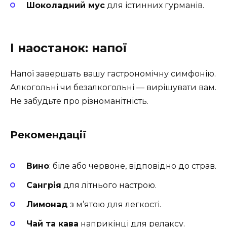
Шоколадний мус
для істинних гурманів.
І наостанок: напої
Напої завершать вашу гастрономічну симфонію.
Алкогольні чи безалкогольні — вирішувати вам.
Не забудьте про різноманітність.
Рекомендації
Вино
: біле або червоне, відповідно до страв.
Сангрія
для літнього настрою.
Лимонад
з м’ятою для легкості.
Чай та кава
наприкінці для релаксу.