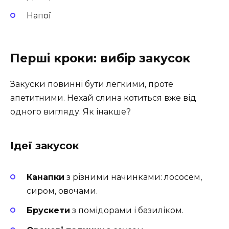
Напої
Перші кроки: вибір закусок
Закуски повинні бути легкими, проте
апетитними. Нехай слина котиться вже від
одного вигляду. Як інакше?
Ідеї закусок
Канапки
з різними начинками: лососем,
сиром, овочами.
Брускети
з помідорами і базиліком.