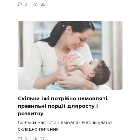
0
89
Скільки їжі потрібно немовляті:
правильні порції дляросту і
розвитку
Скільки має їсти немовля? Неочікувано
складне питання
0
27