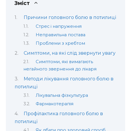
Зміст
Причини головного болю в потилиці
Стрес і напруження
Неправильна постава
Проблеми з хребтом
Симптоми, на які слід звернути увагу
Симптоми, які вимагають
негайного звернення до лікаря
Методи лікування головного болю в
потилиці
Лікувальна фізкультура
Фармакотерапія
Профілактика головного болю в
потилиці
Як дбати про здоровий спосіб