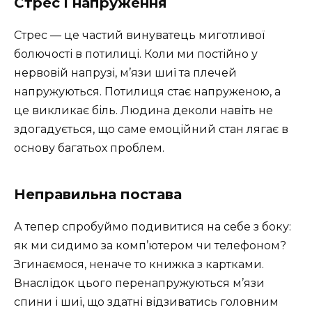
Стрес і напруження
Стрес — це частий винуватець миготливої
болючості в потилиці. Коли ми постійно у
нервовій напрузі, м’язи шиї та плечей
напружуються. Потилиця стає напруженою, а
це викликає біль. Людина деколи навіть не
здогадується, що саме емоційний стан лягає в
основу багатьох проблем.
Неправильна постава
А тепер спробуймо подивитися на себе з боку:
як ми сидимо за комп’ютером чи телефоном?
Згинаємося, неначе то книжка з картками.
Внаслідок цього перенапружуються м’язи
спини і шиї, що здатні відзиватись головним