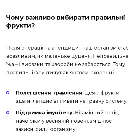
Чому важливо вибирати правильні
фрукти?
Після операції на апендицит наш організм стає
вразливим, як маленьке цуценя. Неправильна
їжа – і виразки, та хвороби не забаряться. Тому
правильні фрукти тут як янголи-охоронці.
Полегшення травлення.
Деякі фрукти
здатні лагідно впливати на травну систему.
Підтримка імунітету.
Вітамінний потік,
наче ріки у весняній повені, зміцнює
захисні сили організму.