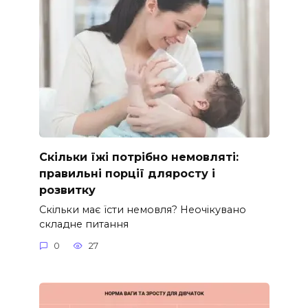
Скільки їжі потрібно немовляті:
правильні порції дляросту і
розвитку
Скільки має їсти немовля? Неочікувано
складне питання
0
27