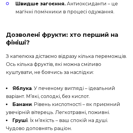
Швидше загоєння.
Антиоксиданти – це
магічні помічники в процесі одужання.
Дозволені фрукти: хто перший на
фініші?
З капелюха дістаємо відразу кілька переможців.
Ось кілька фруктів, які можна сміливо
куштувати, не боячись за наслідки:
Яблука
. У печеному вигляді – ідеальний
варіант. М’які, солодкі, без кислот.
Банани
. Рівень кислотності – як приємний
увечірній вітерець. Легкотравні, поживні.
Груші
. Їх м’якість – ваш спокій на душі.
Чудово доповнять раціон.