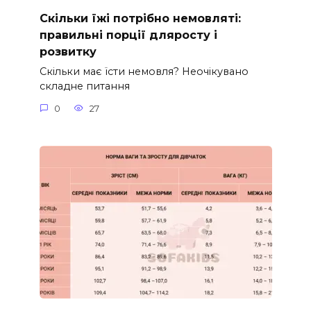
Скільки їжі потрібно немовляті:
правильні порції дляросту і
розвитку
Скільки має їсти немовля? Неочікувано
складне питання
0
27