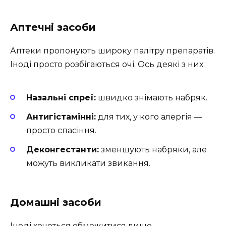
Аптечні засоби
Аптеки пропонують широку палітру препаратів.
Іноді просто розбігаються очі. Ось деякі з них:
Назальні спреї:
швидко знімають набряк.
Антигістамінні:
для тих, у кого алергія —
просто спасіння.
Деконгестанти:
зменшують набряки, але
можуть викликати звикання.
Домашні засоби
Іноді хочеться обмежитися лише