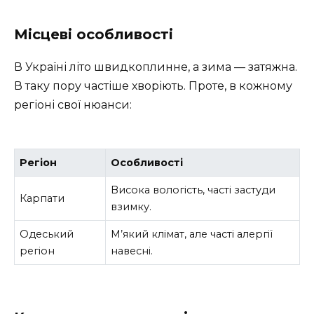
Місцеві особливості
В Україні літо швидкоплинне, а зима — затяжна.
В таку пору частіше хворіють. Проте, в кожному
регіоні свої нюанси:
Регіон
Особливості
Висока вологість, часті застуди
Карпати
взимку.
Одеський
М’який клімат, але часті алергії
регіон
навесні.