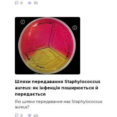
0
35
Шляхи передавання Staphylococcus
aureus: як інфекція поширюється й
передається
Які шляхи передавання має Staphylococcus
aureus?
0
40