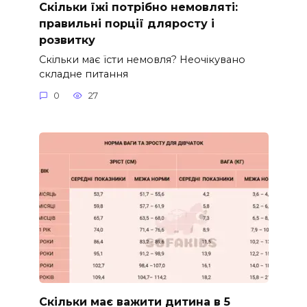
Скільки їжі потрібно немовляті:
правильні порції дляросту і
розвитку
Скільки має їсти немовля? Неочікувано
складне питання
0
27
Скільки має важити дитина в 5