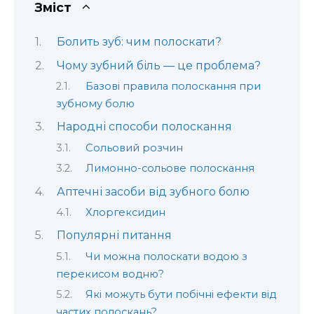
Зміст
Болить зуб: чим полоскати?
Чому зубний біль — це проблема?
Базові правила полоскання при
зубному болю
Народні способи полоскання
Сольовий розчин
Лимонно-сольове полоскання
Аптечні засоби від зубного болю
Хлоргексидин
Популярні питання
Чи можна полоскати водою з
перекисом водню?
Які можуть бути побічні ефекти від
частих полоскань?