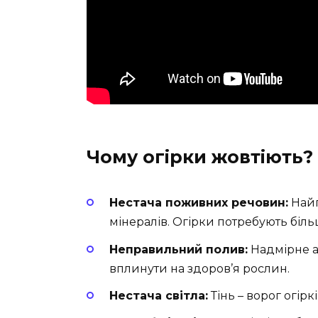
Чому огірки жовтіють?
Нестача поживних речовин:
Найп
мінералів. Огірки потребують більше
Неправильний полив:
Надмірне а
вплинути на здоров’я рослин.
Нестача світла:
Тінь – ворог огірк