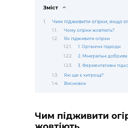
Зміст
Чим підживити огірки, якщо о
Чому огірки жовтіють?
Як підживити огірки
1. Органічні підходи
2. Мінеральні добрива
3. Ферментативні під
Які ще є хитрощі?
Висновок
Чим підживити огі
жовтіють