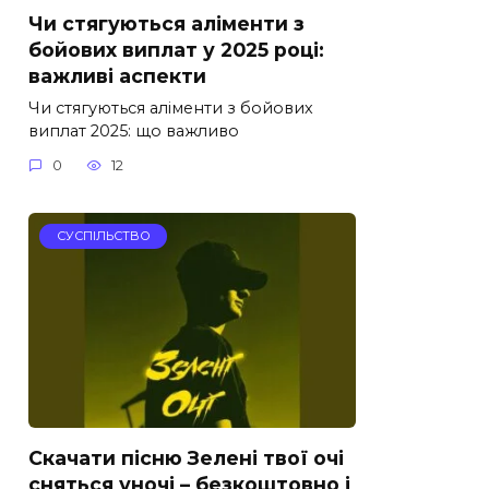
Чи стягуються аліменти з
бойових виплат у 2025 році:
важливі аспекти
Чи стягуються аліменти з бойових
виплат 2025: що важливо
0
12
СУСПІЛЬСТВО
Скачати пісню Зелені твої очі
сняться уночі – безкоштовно і