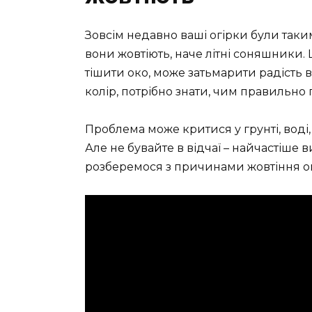
Зовсім недавно ваші огірки були таки
вони жовтіють, наче літні соняшники. 
тішити око, може затьмарити радість 
колір, потрібно знати, чим правильно
Проблема може критися у грунті, воді,
Але не бувайте в відчаї – найчастіше 
розберемося з причинами жовтіння ог