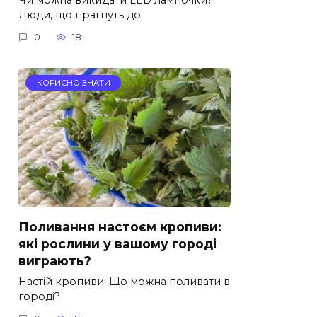
Люди, що прагнуть до
0
18
КОРИСНО ЗНАТИ
Поливання настоєм кропиви:
які рослини у вашому городі
виграють?
Настій кропиви: Що можна поливати в
городі?