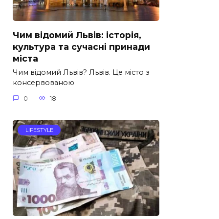
Чим відомий Львів: історія,
культура та сучасні принади
міста
Чим відомий Львів? Львів. Це місто з
консервованою
0
18
LIFESTYLE