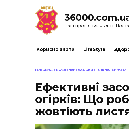
Перейти
до
36000.com.u
вмісту
Ваш провідник у житті Полт
Корисно знати
LifeStyle
Здоро
ГОЛОВНА
»
ЕФЕКТИВНІ ЗАСОБИ ПІДЖИВЛЕННЯ ОГІ
Ефективні зас
огірків: Що ро
жовтіють лист