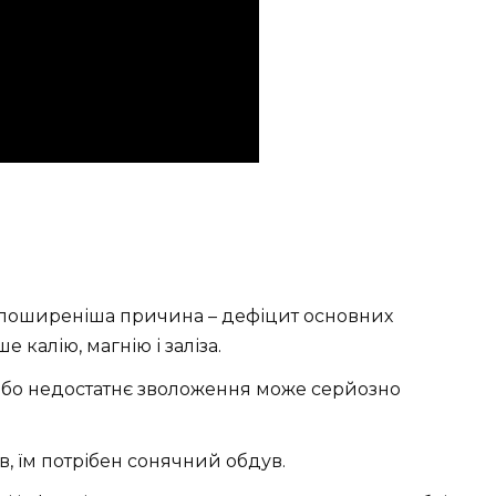
оширеніша причина – дефіцит основних
 калію, магнію і заліза.
бо недостатнє зволоження може серйозно
ів, їм потрібен сонячний обдув.