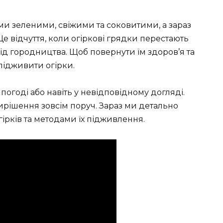
ми зеленими, свіжими та соковитими, а зараз
Це відчуття, коли огіркові грядки перестають
від городництва. Щоб повернути їм здоров’я та
 підживити огірки.
 погоді або навіть у невідповідному догляді.
вирішення зовсім поруч. Зараз ми детально
ірків та методами їх підживлення.