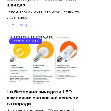
швидко
Зелені твої очі сняться уночі: Чарівність
української
0
6
КОРИСНО ЗНАТИ
Чи безпечно викидати LED
лампочки: екологічні аспекти
та поради
Чи можна викидати LED лампочки?