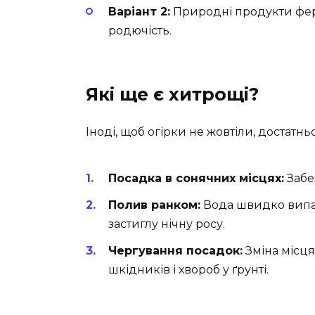
Варіант 2:
Природні продукти фер
родючість.
Які ще є хитрощі?
Іноді, щоб огірки не жовтіли, достатн
Посадка в сонячних місцях:
Забе
Полив ранком:
Вода швидко випар
застиглу нічну росу.
Чергування посадок:
Зміна місц
шкідників і хвороб у ґрунті.