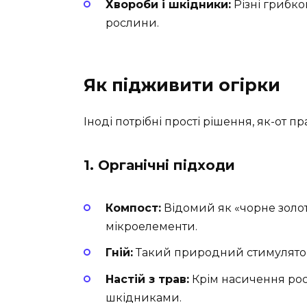
Хвороби і шкідники:
Різні грибко
рослини.
Як підживити огірки
Іноді потрібні прості рішення, як-от п
1. Органічні підходи
Компост:
Відомий як «чорне золот
мікроелементи.
Гній:
Такий природний стимулятор
Настій з трав:
Крім насичення рос
шкідниками.