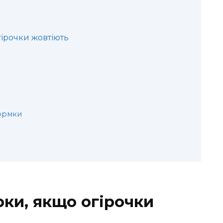
гірочки жовтіють
кормки
рки, якщо огірочки