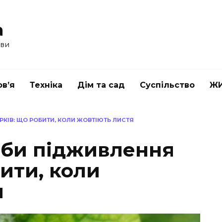
a
ави
в’я
Техніка
Дім та сад
Суспільство
Ж
РКІВ: ЩО РОБИТИ, КОЛИ ЖОВТІЮТЬ ЛИСТЯ
оби підживлення
бити, коли
я