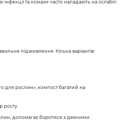
ві інфекції та комахи часто нападають на ослаблі
равильне підживлення. Кілька варіантів:
о для рослин», компост багатий на
 росту.
лин, допомагає боротися з деякими