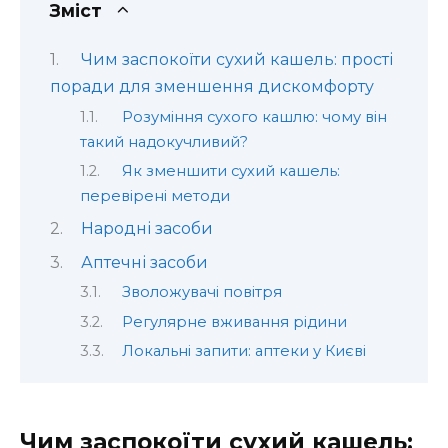
Зміст
Чим заспокоїти сухий кашель: прості
поради для зменшення дискомфорту
Розуміння сухого кашлю: чому він
такий надокучливий?
Як зменшити сухий кашель:
перевірені методи
Народні засоби
Аптечні засоби
Зволожувачі повітря
Регулярне вживання рідини
Локальні запити: аптеки у Києві
Чим заспокоїти сухий кашель: