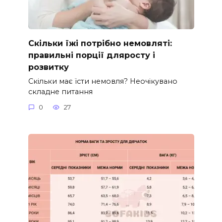
Скільки їжі потрібно немовляті:
правильні порції дляросту і
розвитку
Скільки має їсти немовля? Неочікувано
складне питання
0
27