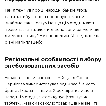
Так, я теж чув про ці народні байки. Хтось
радить цибулю. Інші пропонують часник.
Знайомо, так? Зрозуміло, що ці методи мають
право на життя, але чи дійсно вони рятують від
дитячого крику? Не впевнений. Може, лише на
рівні магії-плацебо.
Регіональні особливості вибору
знеболювальних засобів
Україна — велика країна. І мій сусід Сашко з
Чернігова використовував один засіб, а його
брат із Львова — інший. Хтось вірить лише в
народні методи, а хтось купує французькі
таблетки. «На смак і колір товаришів немає», та