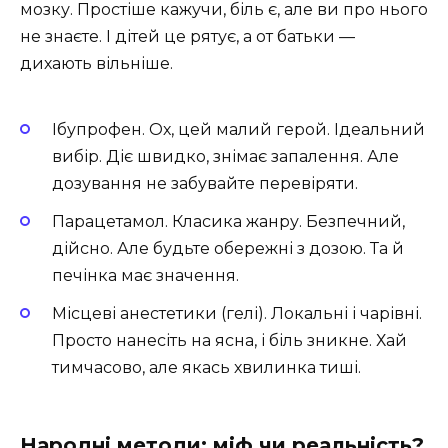
мозку. Простіше кажучи, біль є, але ви про нього
не знаєте. І дітей це рятує, а от батьки —
дихають вільніше.
Ібупрофен. Ох, цей малий герой. Ідеальний
вибір. Діє швидко, знімає запалення. Але
дозування не забувайте перевіряти.
Парацетамол. Класика жанру. Безпечний,
дійсно. Але будьте обережні з дозою. Та й
печінка має значення.
Місцеві анестетики (гелі). Локальні і чарівні.
Просто нанесіть на ясна, і біль зникне. Хай
тимчасово, але якась хвилинка тиші.
Народні методи: міф чи реальність?