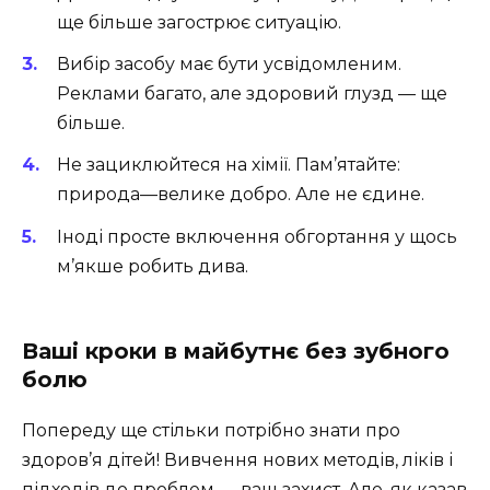
ще більше загострює ситуацію.
Вибір засобу має бути усвідомленим.
Реклами багато, але здоровий глузд — ще
більше.
Не зациклюйтеся на хімії. Пам’ятайте:
природа—велике добро. Але не єдине.
Іноді просте включення обгортання у щось
м’якше робить дива.
Ваші кроки в майбутнє без зубного
болю
Попереду ще стільки потрібно знати про
здоров’я дітей! Вивчення нових методів, ліків і
підходів до проблем — ваш захист. Але, як казав