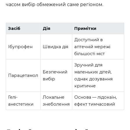
часом вибір обмежений саме регіоном.
Засіб
Дія
Примітки
Доступний в
Ібупрофен
Швидка дія
аптечній мережі
більшості міст
Зручний для
Безпечний
маленьких дітей,
Парацетамол
вибір
однак дозування
критичне
Гелі-
Локальне
Основа — лідокаїн,
анестетики
знеболення
ефект тимчасовий