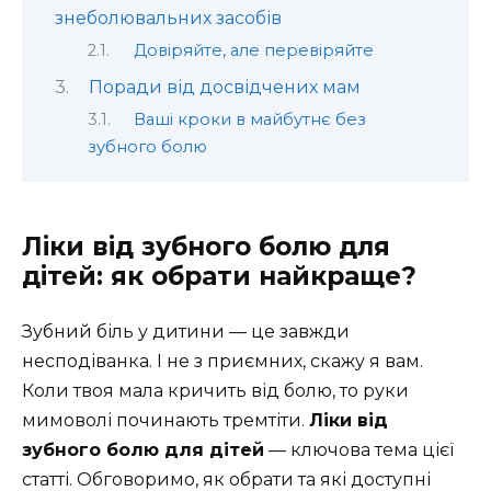
знеболювальних засобів
Довіряйте, але перевіряйте
Поради від досвідчених мам
Ваші кроки в майбутнє без
зубного болю
Ліки від зубного болю для
дітей: як обрати найкраще?
Зубний біль у дитини — це завжди
несподіванка. І не з приємних, скажу я вам.
Коли твоя мала кричить від болю, то руки
мимоволі починають тремтіти.
Ліки від
зубного болю для дітей
— ключова тема цієї
статті. Обговоримо, як обрати та які доступні